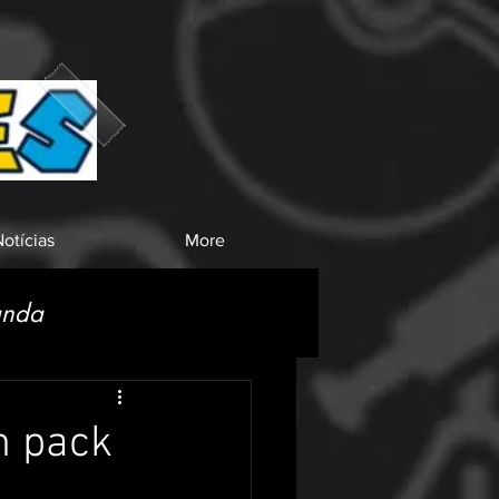
otícias
More
anda
m pack