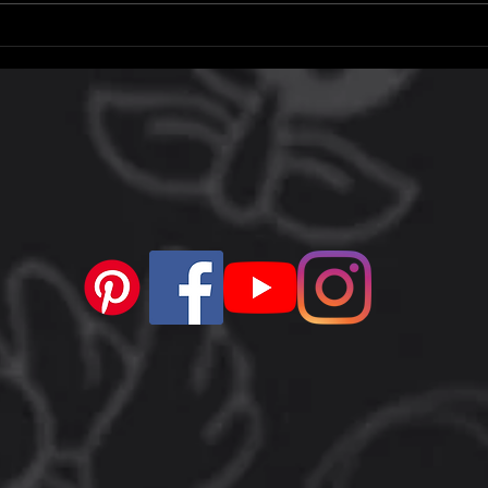
Codiguin Free Fire de
E3 2
setembro: Veja lista de códigos
grand
para resgatar
orga