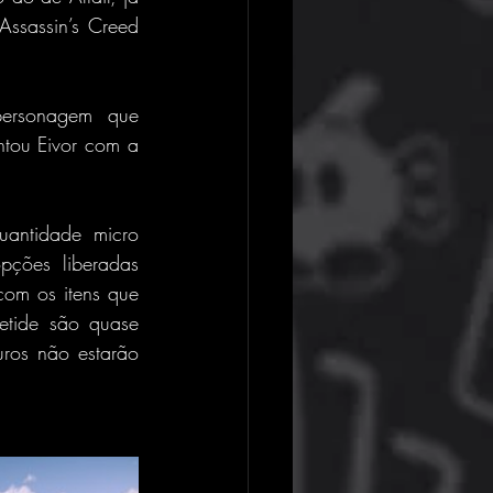
ssassin’s Creed 
personagem que 
ou Eivor com a 
uantidade micro 
ções liberadas 
om os itens que 
tide são quase 
ros não estarão 