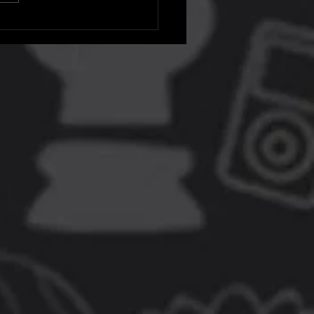
023 será em junho e terá
es revelações, diz
nizador