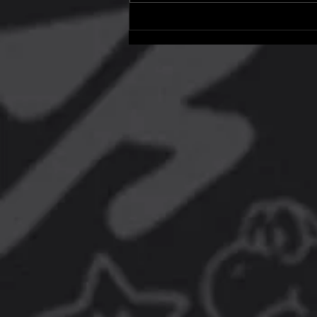
PS Plus perderá Red Dead 2,
GTA e mais games de peso em
breve! Veja a lista completa