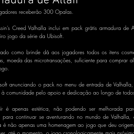
madura de Altaïr
gadores receberão 300 Opalas.
in’s Creed Valhalla inclui em pack grátis armadura de Alt
iro jogo da série da Ubisoft.
rado como brinde dá aos jogadores todos os itens cosmé
s, moeda das microtransações, suficiente para comprar a
ogo.
isoft anunciando o pack no menu de entrada de Valhalla, d
 à comunidade pelo apoio e dedicação ao longo de todos
r é apenas estética, não podendo ser melhorada para
 para continuar se aventurando no mundo de Valhalla, e
ica é não apenas uma homenagem ao jogo que deu origem 
er, até o momento, o jogo cronologicamente mais próximo 