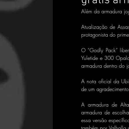
grátis ar
Além da armadura jo
Atualização de Assass
protagonista do prime
O “Godly Pack” libe
Yuletide e 300 Opala
armadura dentro do j
A nota oficial da Ub
de um agradecimento
A armadura de Altaï
armadura de escolha
essa versão específ
também por Valhalla s