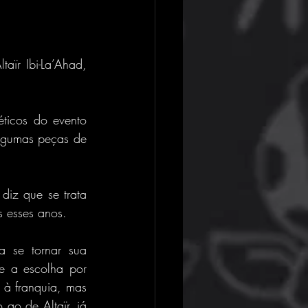
aïr Ibi-La’Ahad, 
ticos do evento 
lgumas peças de 
iz que se trata 
 esses anos.
 se tornar sua 
 a escolha por 
à franquia, mas 
ao de Altaïr, já 