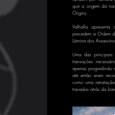
que a origem da narr
Origins.
Valhalla apresenta 
precedem a Ordem do
Lâmina dos Assassino
Uma das principais 
transações necessár
apenas progredindo n
até então eram reco
como uma retratação,
travados atrás da bar