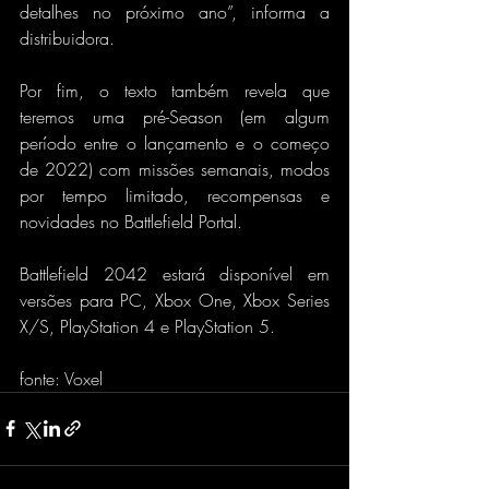
detalhes no próximo ano”, informa a 
distribuidora.
Por fim, o texto também revela que 
teremos uma pré-Season (em algum 
período entre o lançamento e o começo 
de 2022) com missões semanais, modos 
por tempo limitado, recompensas e 
novidades no Battlefield Portal.
Battlefield 2042 estará disponível em 
versões para PC, Xbox One, Xbox Series 
X/S, PlayStation 4 e PlayStation 5.
fonte: Voxel