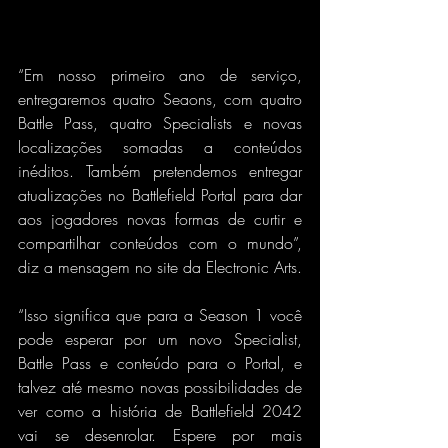
“Em nosso primeiro ano de serviço, 
entregaremos quatro Seaons, com quatro 
Battle Pass, quatro Specialists e novas 
localizações somadas a conteúdos 
inéditos. Também pretendemos entregar 
atualizações no Battlefield Portal para dar 
aos jogadores novas formas de curtir e 
compartilhar conteúdos com o mundo”, 
diz a mensagem no site da Electronic Arts.
“Isso significa que para a Season 1 você 
pode esperar por um novo Specialist, 
Battle Pass e conteúdo para o Portal, e 
talvez até mesmo novas possibilidades de 
ver como a história de Battlefield 2042 
vai se desenrolar. Espere por mais 