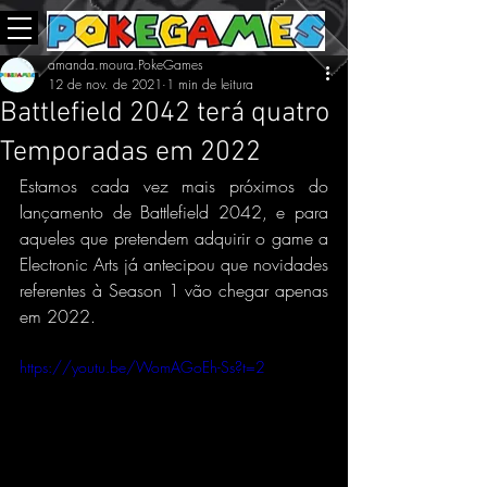
amanda.moura.PokeGames
12 de nov. de 2021
1 min de leitura
Battlefield 2042 terá quatro
Temporadas em 2022
Estamos cada vez mais próximos do 
lançamento de Battlefield 2042, e para 
aqueles que pretendem adquirir o game a 
Electronic Arts já antecipou que novidades 
referentes à Season 1 vão chegar apenas 
em 2022.
https://youtu.be/WomAGoEh-Ss?t=2