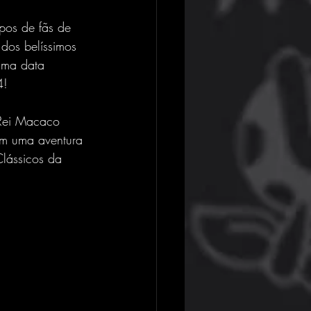
pos de fãs de 
dos belíssimos 
uma data 
4!
 Rei Macaco 
em uma aventura 
lássicos da 