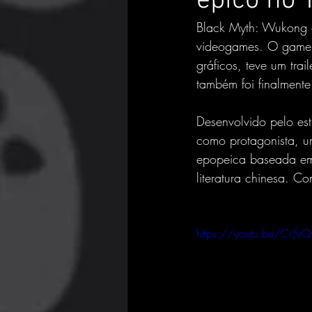
épico no 
Black Myth: Wukong é,
videogames. O game, 
gráficos, teve um tr
também foi finalment
Desenvolvido pelo es
como protagonista, u
epopeica baseada em
literatura chinesa. C
https://youtu.be/Cr5