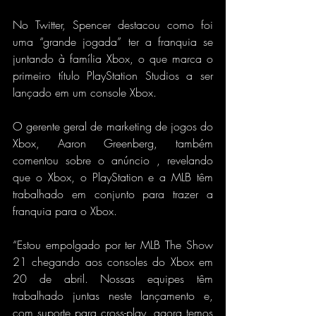
No Twitter, Spencer destacou como foi 
uma “grande jogada” ter a franquia se 
juntando à família Xbox, o que marca o 
primeiro título PlayStation Studios a ser 
lançado em um console Xbox.
O gerente geral de marketing de jogos do 
Xbox, Aaron Greenberg, também 
comentou sobre o anúncio , revelando 
que o Xbox, o PlayStation e a MLB têm 
trabalhado em conjunto para trazer a 
franquia para o Xbox.
“Estou empolgado por ter MLB The Show 
21 chegando aos consoles do Xbox em 
20 de abril. Nossas equipes têm 
trabalhado juntas neste lançamento e, 
com suporte para cross-play, agora temos 