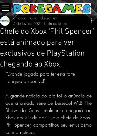
amanda.moura.PokeGames
5 de fev. de 2021
1 min de leitura
Chefe do Xbox ‘Phil Spencer’
está animado para ver
exclusivos de PlayStation
chegando ao Xbox.
"Grande jogada para ter esta forte 
franquia disponível"
A grande notícia do dia foi o anúncio de 
que a amada série de beisebol MLB The 
Show da Sony finalmente chegará ao 
Xbox em 20 de abril , e o chefe do Xbox, 
Phil Spencer, compartilhou seu entusiasmo 
com a notícia.