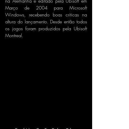
na Alemanha e editado pela Ubisoft em 
Março de 2004 para Microsoft 
Windows, recebendo boas criticas na 
altura do lançamento. Desde então todos 
os jogos foram produzidos pela Ubisoft 
Montreal.