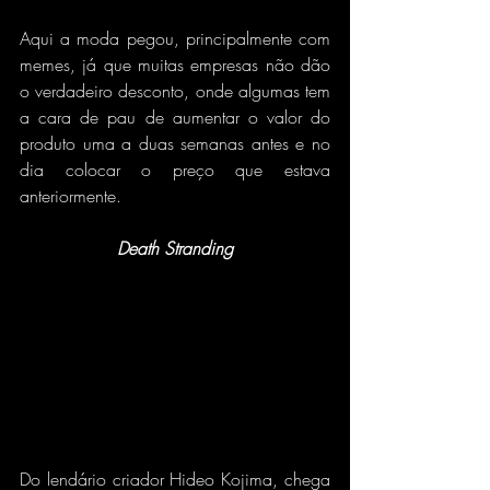
Aqui a moda pegou, principalmente com 
memes, já que muitas empresas não dão 
o verdadeiro desconto, onde algumas tem 
a cara de pau de aumentar o valor do 
produto uma a duas semanas antes e no 
dia colocar o preço que estava 
anteriormente.
Death Stranding
Do lendário criador Hideo Kojima, chega 