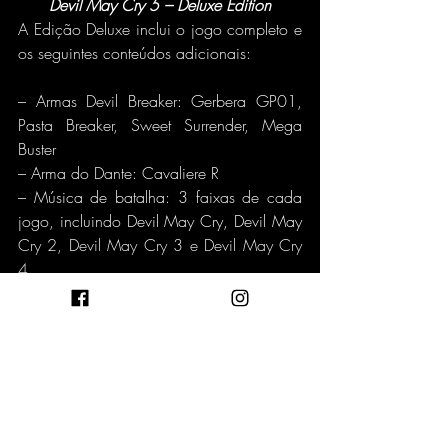
Devil May Cry 5 – Deluxe Edition
A Edição Deluxe inclui o jogo completo e 
os seguintes conteúdos adicionais:
– Armas Devil Breaker: Gerbera GP01, 
Pasta Breaker, Sweet Surrender, Mega 
Buster
– Arma do Dante: Cavaliere R
– Música de batalha: 3 faixas de cada 
jogo, incluindo Devil May Cry, Devil May 
Cry 2, Devil May Cry 3 e Devil May Cry 
4
– Vozes alternativas: Anunciadores de 
ranking de estilo, chamadas de título
– Cenas com atores
Obs.: Devil Breakers e 
músicas/vozes/cenas são utilizáveis da 
missão 2 em diante. A arma de Dante, 