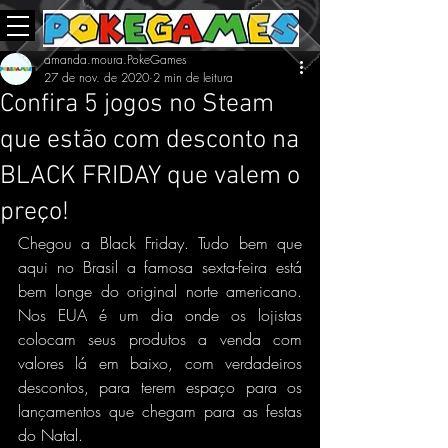
amanda.moura.PokeGames
27 de nov. de 2020
2 min de leitura
Confira 5 jogos no Steam
que estão com desconto na
BLACK FRIDAY que valem o
preço!
Chegou a Black Friday. Tudo bem que 
aqui no Brasil a famosa sexta-feira está 
bem longe do original norte americano. 
Nos EUA é um dia onde os lojistas 
colocam seus produtos a venda com 
valores lá em baixo, com verdadeiros 
descontos, para terem espaço para os 
lançamentos que chegam para as festas 
do Natal.