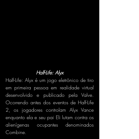
Half-Life: Alyx
Half-Life: Alyx é um jogo eletrônico de tiro 
em primeira pessoa em realidade virtual 
desenvolvido e publicado pela Valve. 
Ocorrendo antes dos eventos de Half-Life 
2, os jogadores controlam Alyx Vance 
enquanto ela e seu pai Eli lutam contra os 
alienígenas ocupantes denominados 
Combine.