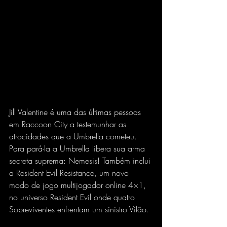
Jill Valentine é uma das últimas pessoas 
em Raccoon City a testemunhar as 
atrocidades que a Umbrella cometeu. 
Para pará-la a Umbrella libera sua arma 
secreta suprema: Nemesis! Também inclui 
a Resident Evil Resistance, um novo 
modo de jogo multijogador online 4×1, 
no universo Resident Evil onde quatro 
Sobreviventes enfrentam um sinistro Vilão.