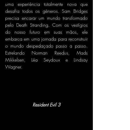
uma experiência totalmente nova que 
desafia todos os gêneros. Sam Bridges 
precisa encarar um mundo transformado 
pelo Death Stranding. Com os vestígios 
do nosso futuro em suas mãos, ele 
embarca em uma jornada para reconstruir 
o mundo despedaçado passo a passo. 
Estrelando Norman Reedus, Mads 
Mikkelsen, Léa Seydoux e Lindsay 
Wagner.
Resident Evil 3