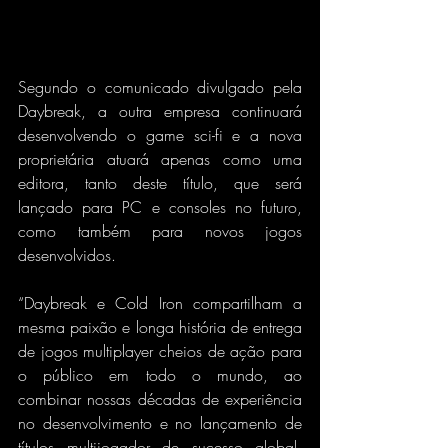
Segundo o comunicado divulgado pela 
Daybreak, a outra empresa continuará 
desenvolvendo o game sci-fi e a nova 
proprietária atuará apenas como uma 
editora, tanto deste título, que será 
lançado para PC e consoles no futuro, 
como também para novos jogos 
desenvolvidos.
“Daybreak e Cold Iron compartilham a 
mesma paixão e longa história de entrega 
de jogos multiplayer cheios de ação para 
o público em todo o mundo, ao 
combinar nossas décadas de experiência 
no desenvolvimento e no lançamento de 
títulos multijogador de sucesso global, 