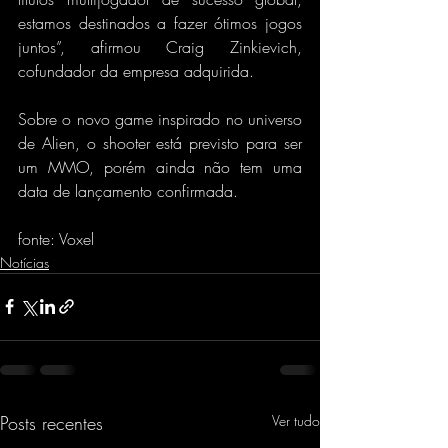
estamos destinados a fazer ótimos jogos 
juntos”, afirmou Craig Zinkievich, 
cofundador da empresa adquirida.
Sobre o novo game inspirado no universo 
de Alien, o shooter está previsto para ser 
um MMO, porém ainda não tem uma 
data de lançamento confirmada.
fonte: Voxel
Notícias
Posts recentes
Ver tudo