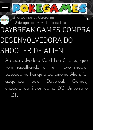
amanda.moura.PokeGames
12 de ago. de 2020
1 min de leitura
DAYBREAK GAMES COMPRA
DESENVOLVEDORA DO
SHOOTER DE ALIEN
A desenvolvedora Cold Iron Studios, que 
vem trabalhando em um novo shooter 
baseado na franquia do cinema Alien, foi 
adquirida pela Daybreak Games, 
criadora de títulos como DC Universe e 
H1Z1.