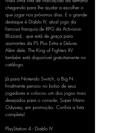
Mais uma lista de indicações da semana 
chegando para lhe ajudar a escolher o 
que jogar nos próximos dias. E o grande 
destaque é Diablo IV, atual jogo da 
famosa franquia de RPG da Activision 
Blizzard,  que está de graça para 
assinantes da PS Plus Extra e Deluxe. 
Além dele, The King of Fighters XV 
também está disponível gratuitamente no 
catálogo. 
Já para Nintendo Switch, a Big N 
finalmente pensou no bolso de seus 
jogadores e colocou um dos jogos mais 
desejados para o console, Super Mario 
Odyssey, em promoção. Confira a lista 
completa!
PlayStation 4 - Diablo IV