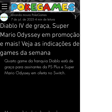
amanda.moura.PokeGames
7 de jul. de 2025
4 min de leitura
Diablo IV de graça, Super
Mario Odyssey em promoção
e mais! Veja as indicações de
games da semana
Quarto game da franquia Diablo está de 
graça para assinantes da PS Plus e Super 
Mario Odyssey em oferta no Switch.