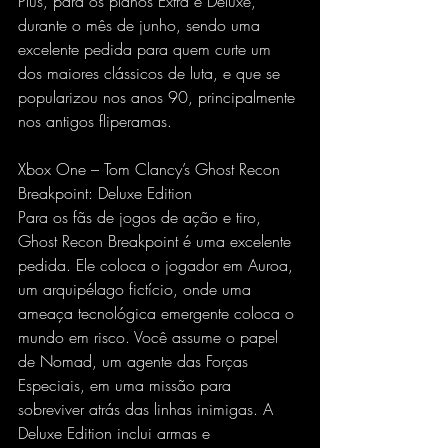
Plus, para os planos Extra e Deluxe, 
durante o mês de junho, sendo uma 
excelente pedida para quem curte um 
dos maiores clássicos de luta, e que se 
popularizou nos anos 90, principalmente 
nos antigos fliperamas. 
Xbox One – Tom Clancy’s Ghost Recon 
Breakpoint: Deluxe Edition
Para os fãs de jogos de ação e tiro, 
Ghost Recon Breakpoint é uma excelente 
pedida. Ele coloca o jogador em Auroa, 
um arquipélago fictício, onde uma 
ameaça tecnológica emergente coloca o 
mundo em risco. Você assume o papel 
de Nomad, um agente das Forças 
Especiais, em uma missão para 
sobreviver atrás das linhas inimigas. A 
Deluxe Edition inclui armas e 