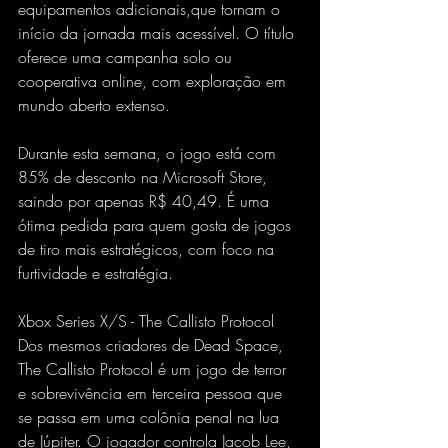
equipamentos adicionais,que tornam o 
início da jornada mais acessível. O título 
oferece uma campanha solo ou 
cooperativa online, com exploração em 
mundo aberto extenso.
Durante esta semana, o jogo está com 
85% de desconto na Microsoft Store, 
saindo por apenas R$ 40,49. É uma 
ótima pedida para quem gosta de jogos 
de tiro mais estratégicos, com foco na 
furtividade e estratégia. 
Xbox Series X/S - The Callisto Protocol 
Dos mesmos criadores de Dead Space, 
The Callisto Protocol é um jogo de terror 
e sobrevivência em terceira pessoa que 
se passa em uma colônia penal na lua 
de Júpiter. O jogador controla Jacob Lee, 