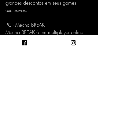
grandes descontos em seus games 
exclusivos. 
PC - Mecha BREAK
Mecha BREAK é um multiplayer online 
gratuito que coloca os jogadores no 
controle de robôs gigantes, os famosos 
mechas, em combates intensos e 
estratégicos. Com gráficos modernos e 
ação frenética, ele permite escolher entre 
diversos estilos de robôs, que variam 
entre ágeis, pesados e equilibrados, 
cada um com habilidades únicas. O 
visual estilizado e o combate em arena 
lembram sucessos de gênero, como 
Gundam e Armored Core
Disponível gratuitamente na Steam, o 
game traz modos competitivos, sendo 