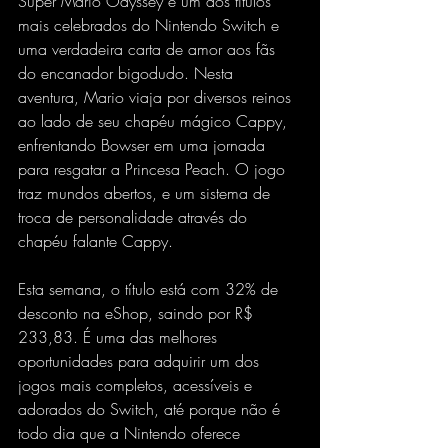
Super Mario Odyssey é um dos títulos 
mais celebrados do Nintendo Switch e 
uma verdadeira carta de amor aos fãs 
do encanador bigodudo. Nesta 
aventura, Mario viaja por diversos reinos 
ao lado de seu chapéu mágico Cappy, 
enfrentando Bowser em uma jornada 
para resgatar a Princesa Peach. O jogo 
traz mundos abertos, e um sistema de 
troca de personalidade através do 
chapéu falante Cappy.
Esta semana, o título está com 32% de 
desconto na eShop, saindo por R$ 
233,83. É uma das melhores 
oportunidades para adquirir um dos 
jogos mais completos, acessíveis e 
adorados do Switch, até porque não é 
todo dia que a Nintendo oferece 