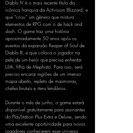
Diablo IV é o mais recente título da 
icônica franquia da Activision Blizzard, e 
que “criou” um gênero que mistura 
elementos de RPG com o de hack and 
slash. O game traz uma história 
aproximadamente 50 anos após os 
eventos da expansão Reaper of Soul de 
Diablo III, e que coloca o jogador na 
pele de um herói que precisa enfrentar 
Lilith, filha de Mephisto. Para isso, será 
preciso encarar regiões de um imenso 
mapa aberto, repleto de masmorras, 
chefes brutais e itens lendários.
Durante o mês de junho, o game estará 
disponível gratuitamente para assinantes 
do PlayStation Plus Extra e Deluxe, sendo 
uma excelente oportunidade para novos 
jogadores conhecerem esse universo 