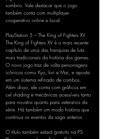
sombrio. Vale destacar que o jogo 
também conta com multiplayer 
cooperativo online e local.
PlayStation 5 – The King of Fighters XV
The King of Fighters XV é o mais recente 
capítulo de uma das franquias de luta 
mais tradicionais da história dos games. 
O novo jogo traz de volta personagens 
icônicos como Kyo, Iori e Mai, e aposta 
em um sistema refinado de combos. 
Além disso, ele conta com gráficos em 
cel shading e mecânicas acessíveis tanto 
para novatos quanto para veteranos da 
série. Há também um modo história que 
continua os eventos da saga anterior.
O título também estará gratuito na PS 