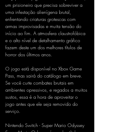
um prisioneiro que precisa sobreviver a 
uma infestação alienígena brutal, 
enfrentando criaturas grotescas com 
armas improvisadas e muita tensão do 
início ao fim. A atmosfera claustrofóbica 
e o alto nível de detalhamento gráfico 
fazem deste um dos melhores títulos de 
horror dos últimos anos.
O jogo está disponível no Xbox Game 
Pass, mas sairá do catálogo em breve. 
Se você curte combates brutais em 
ambientes opressivos, e regados a muitos 
sustos, essa é a hora de aproveitar o 
jogo antes que ele seja removido do 
serviço.
Nintendo Switch - Super Mario Odyssey