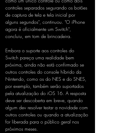
como um único controle ou como dois 
controles separados segurando os botões 
de captura de tela e tela inicial por 
alguns segundos", continuou. "O iPhone 
agora é oficialmente um Switch", 
concluiu, em tom de brincadeira.
Embora o suporte aos controles do 
Switch pareça uma realidade bem 
próxima, ainda não está confirmado se 
outros controles do console híbrido da 
Nintendo, como os do NES e do SNES, 
por exemplo, também serão suportados 
pela atualização do iOS 16. A resposta 
deve ser descoberta em breve, quando 
algum dev resolver testar a novidade com 
outros controles ou quando a atualização 
for liberada para o público geral nos 
próximos meses.