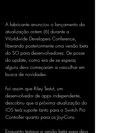
A fabricante anunciou o lançamento da 
atualização ontem (6) durante a 
Worldwide Developers Conference, 
liberando posteriormente uma versão beta 
do SO para desenvolvedores. De posse 
do update, como era de se esperar, 
alguns devs começaram a vasculhar em 
busca de novidades.
Foi assim que Riley Testut, um 
desenvolvedor de apps independente, 
descobriu que a próxima atualização do 
iOS terá suporte tanto para o Switch Pro 
Controller quanto para os Joy-Cons.
Enquanto testava a versão beta para devs 