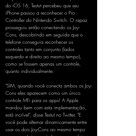
do iOS 16, Testut percebeu que seu 
iPhone passou a reconhecer o Pro 
Controller do Nintendo Switch. O rapaz 
prosseguiu então conectando os Joy-
Cons, descobrindo em seguida que o 
telefone conseguia reconhecer os 
controles tanto em conjunto (lados 
esquerdo e direito ao mesmo tempo), 
como se fossem apenas um controle, 
quanto individualmente.
"SIM, quando você conecta ambos os Joy-
Cons eles aparecem como um único 
controle MFi para os apps! A Apple 
mandou bem com esta implementação, 
está incrível", disse Testut no Twitter. "E 
você pode alternar dinamicamente entre 
usar os dois Joy-Cons ao mesmo tempo 