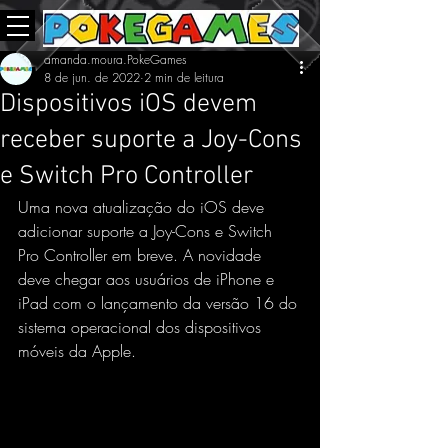
amanda.moura.PokeGames
8 de jun. de 2022
2 min de leitura
Dispositivos iOS devem
receber suporte a Joy-Cons
e Switch Pro Controller
Uma nova atualização do iOS deve 
adicionar suporte a Joy-Cons e Switch 
Pro Controller em breve. A novidade 
deve chegar aos usuários de iPhone e 
iPad com o lançamento da versão 16 do 
sistema operacional dos dispositivos 
móveis da Apple.