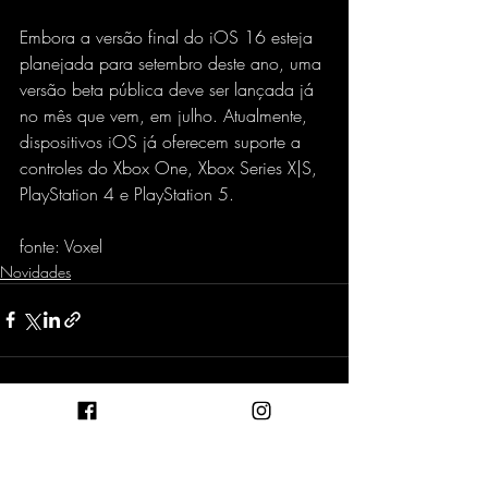
Embora a versão final do iOS 16 esteja 
planejada para setembro deste ano, uma 
versão beta pública deve ser lançada já 
no mês que vem, em julho. Atualmente, 
dispositivos iOS já oferecem suporte a 
controles do Xbox One, Xbox Series X|S, 
PlayStation 4 e PlayStation 5.
fonte: Voxel
Novidades
Posts recentes
Ver tudo