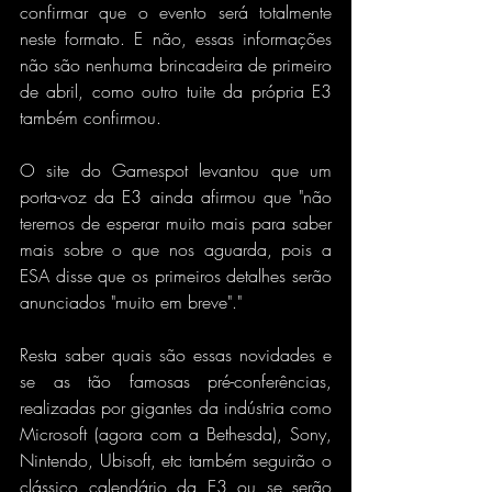
confirmar que o evento será totalmente 
neste formato. E não, essas informações 
não são nenhuma brincadeira de primeiro 
de abril, como outro tuite da própria E3 
também confirmou.
O site do Gamespot levantou que um 
porta-voz da E3 ainda afirmou que "não 
teremos de esperar muito mais para saber 
mais sobre o que nos aguarda, pois a 
ESA disse que os primeiros detalhes serão 
anunciados "muito em breve"."
Resta saber quais são essas novidades e 
se as tão famosas pré-conferências, 
realizadas por gigantes da indústria como 
Microsoft (agora com a Bethesda), Sony, 
Nintendo, Ubisoft, etc também seguirão o 
clássico calendário da E3 ou se serão 