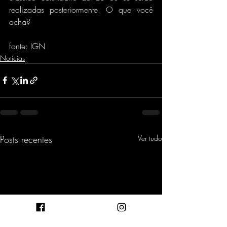
realizadas posteriormente. O que você 
acha?
fonte: IGN
Notícias
Posts recentes
Ver tudo