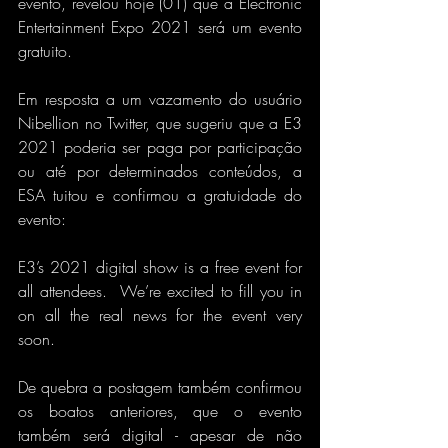
evento, revelou hoje (01) que a Electronic 
Entertainment Expo 2021 será um evento 
gratuito.
Em resposta a um vazamento do usuário 
Nibellion no Twitter, que sugeriu que a E3 
2021 poderia ser paga por participação 
ou até por determinados conteúdos, a 
ESA tuitou e confirmou a gratuidade do 
evento:
E3’s 2021 digital show is a free event for 
all attendees.  We’re excited to fill you in 
on all the real news for the event very 
soon.
De quebra a postagem também confirmou 
os boatos anteriores, que o evento 
também será digital - apesar de não 