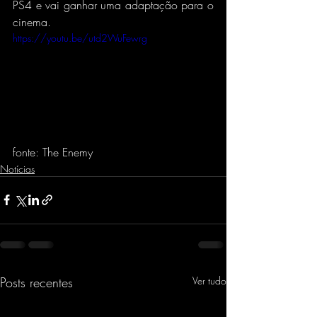
PS4 e vai ganhar uma adaptação para o 
cinema.
https://youtu.be/utd2WuFewrg
fonte: The Enemy
Notícias
Posts recentes
Ver tudo