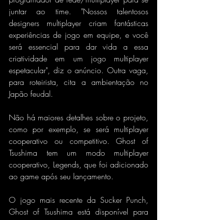
juntar ao time. "Nossos talentosos 
designers multiplayer criam fantásticas 
experiências de jogo em equipe, e você 
será essencial para dar vida a essa 
criatividade em um jogo multiplayer 
espetacular", diz o anúncio. Outra vaga, 
para roteirista, cita a ambientação no 
Japão feudal.
Não há maiores detalhes sobre o projeto, 
como por exemplo, se será multiplayer 
cooperativo ou competitivo. Ghost of 
Tsushima tem um modo multiplayer 
cooperativo, Legends, que foi adicionado 
ao game após seu lançamento.
O jogo mais recente da Sucker Punch, 
Ghost of Tsushima está disponível para 