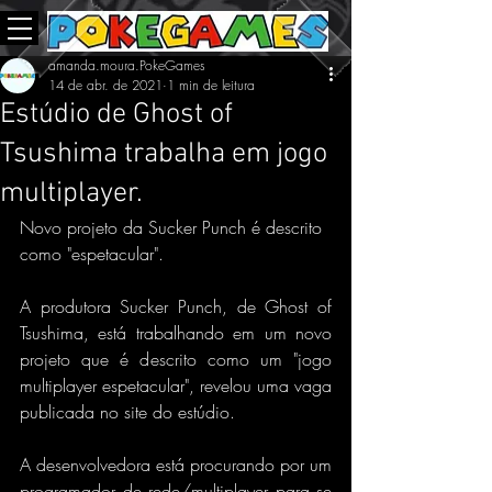
amanda.moura.PokeGames
14 de abr. de 2021
1 min de leitura
Estúdio de Ghost of
Tsushima trabalha em jogo
multiplayer.
Novo projeto da Sucker Punch é descrito 
como "espetacular".
A produtora Sucker Punch, de Ghost of 
Tsushima, está trabalhando em um novo 
projeto que é descrito como um "jogo 
multiplayer espetacular", revelou uma vaga 
publicada no site do estúdio.
A desenvolvedora está procurando por um 
programador de rede/multiplayer para se 