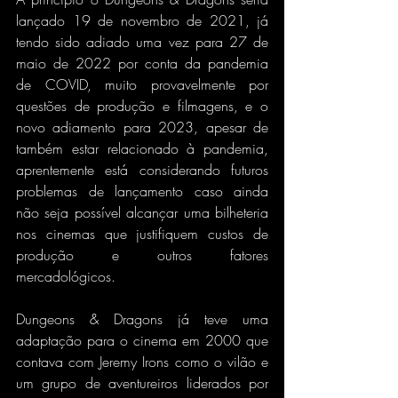
lançado 19 de novembro de 2021, já 
tendo sido adiado uma vez para 27 de 
maio de 2022 por conta da pandemia 
de COVID, muito provavelmente por 
questões de produção e filmagens, e o 
novo adiamento para 2023, apesar de 
também estar relacionado à pandemia, 
aprentemente está considerando futuros 
problemas de lançamento caso ainda 
não seja possível alcançar uma bilheteria 
nos cinemas que justifiquem custos de 
produção e outros fatores 
mercadológicos.
Dungeons & Dragons já teve uma 
adaptação para o cinema em 2000 que 
contava com Jeremy Irons como o vilão e 
um grupo de aventureiros liderados por 