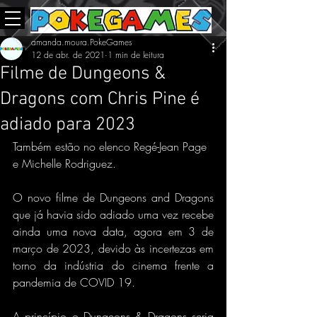
amanda.moura.PokeGames
12 de abr. de 2021
1 min de leitura
Filme de Dungeons &
Dragons com Chris Pine é
adiado para 2023
Também estão no elenco Regé-Jean Page 
e Michelle Rodriguez.
O novo filme de Dungeons and Dragons 
que já havia sido adiado uma vez recebe 
ainda uma nova data, agora em 3 de 
março de 2023, devido às incertezas em 
torno da indústria do cinema frente a 
pandemia de COVID 19.
A princípio o Dungeons & Dragons seria 