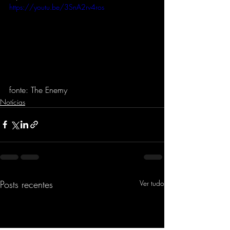
https://youtu.be/3SnA2rv4ros
fonte: The Enemy
Notícias
Posts recentes
Ver tudo