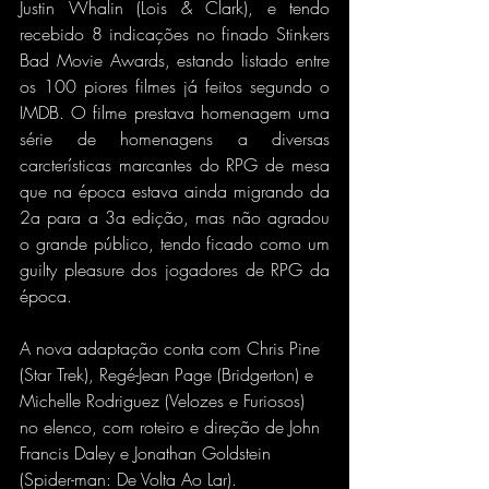
Justin Whalin (Lois & Clark), e tendo 
recebido 8 indicações no finado Stinkers 
Bad Movie Awards, estando listado entre 
os 100 piores filmes já feitos segundo o 
IMDB. O filme prestava homenagem uma 
série de homenagens a diversas 
carcterísticas marcantes do RPG de mesa 
que na época estava ainda migrando da 
2a para a 3a edição, mas não agradou 
o grande público, tendo ficado como um 
guilty pleasure dos jogadores de RPG da 
época.
A nova adaptação conta com Chris Pine 
(Star Trek), Regé-Jean Page (Bridgerton) e 
Michelle Rodriguez (Velozes e Furiosos) 
no elenco, com roteiro e direção de John 
Francis Daley e Jonathan Goldstein 
(Spider-man: De Volta Ao Lar).