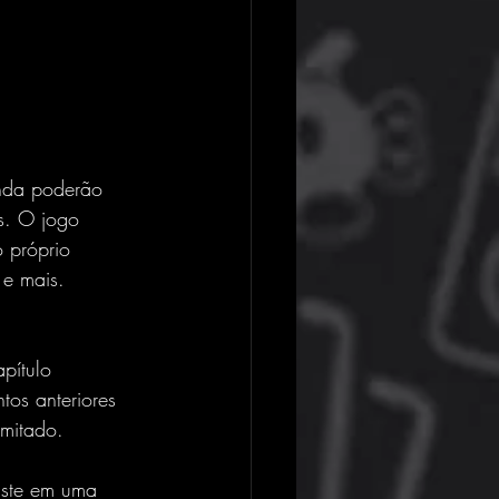
inda poderão 
bs. O jogo 
 próprio 
 e mais.
pítulo 
os anteriores 
imitado.
iste em uma 