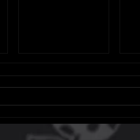
Microsoft adia aumento de
Hoje 
preço do Xbox Game Pass, mas
resg
não no Brasil
do P