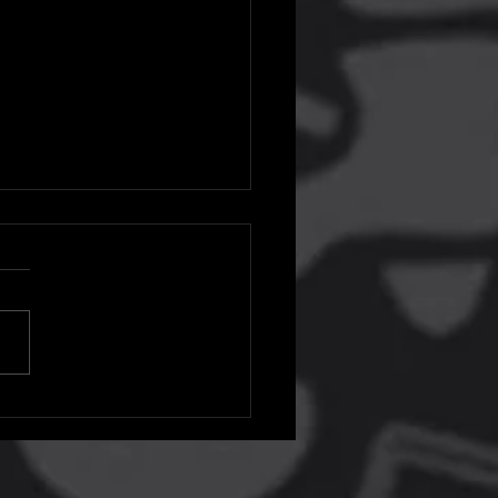
é o último dia para
atar os jogos de setembro
S Plus