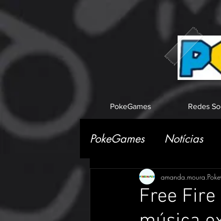
PokeGames
Redes So
PokeGames
Notícias
amanda.moura.Pok
Free Fir