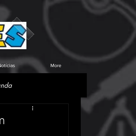
otícias
More
anda
m