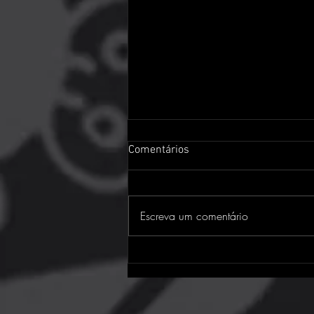
Comentários
Escreva um comentário
Assassin's Creed Black Flag
Resynced: o clássico da
pirataria está de volta