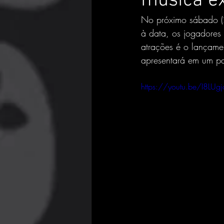
música ex
No próximo sábado (2
à data, os jogadores 
atrações é o lançamen
apresentará em um pal
https://youtu.be/I8LUg