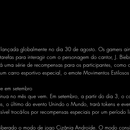
rá lançada globalmente no dia 30 de agosto. Os gamers a
 tarefas para interagir com o personagem do cantor, J. Bie
rá uma série de recompensas para os participantes, como o
um carro esportivo especial, o emote Movimentos Estilosos
re em setembro
ua no mês que vem. Em setembro, a partir do dia 3, o ca
, o último do evento Unindo o Mundo, trará tokens e event
ssível trocá-los por recompensas especiais por um período l
liberado o modo de jogo Cizânia Androide. O modo cons