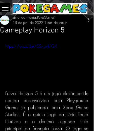
amanda.moura.PokeGames
15 de jun. de 2022
1 min de leitura
Gameplay Horizon 5
https://youtu.be/SSx_x-JvfG4
Forza Horizon 5 é um jogo eletrônico de 
corrida desenvolvido pela Playground 
Games e publicado pela Xbox Game 
Studios. É o quinto jogo da série Forza 
Horizon e o décimo segundo título 
principal da franquia Forza. O jogo se 