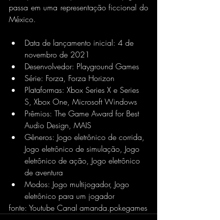
passa em uma representação ficcional do 
México.
Data de lançamento inicial
: 4 de 
novembro de 2021
Desenvolvedor
: 
Playground Games
Série
: 
Forza
, 
Forza Horizon
Plataformas
: Xbox Series X e Series 
S, Xbox One, Microsoft Windows
Prêmios
: 
The Game Award for Best 
Audio Design
, 
MAIS
Gêneros
: Jogo eletrônico de corrida, 
Jogo eletrônico de simulação, Jogo 
eletrônico de ação, Jogo eletrônico 
de aventura
Modos
: 
Jogo multijogador
, 
Jogo 
eletrônico para um jogador
fonte: Youtube Canal amanda.pokegames