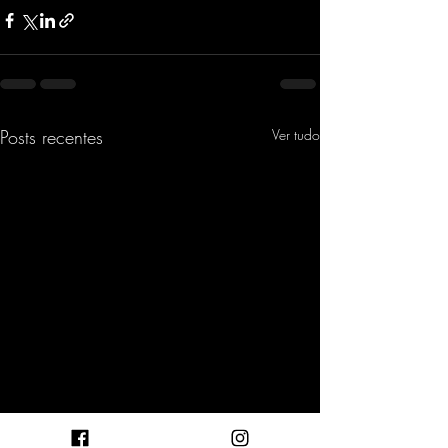
Posts recentes
Ver tudo