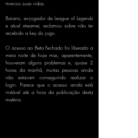
marcou suas vidas.
Baiano, ex-jogador de League of Legends 
e atual streamer, reclamou sobre não ter 
recebido a key do jogo.
O acesso ao Beta Fechado foi liberado a 
meia noite de hoje mas, aparentemente, 
houveram alguns problemas e, quase 2 
horas da manhã, muitas pessoas ainda 
não estavam conseguindo realizar o 
login. Parece que o acesso ainda está 
instável até a hora da publicação desta 
matéria.