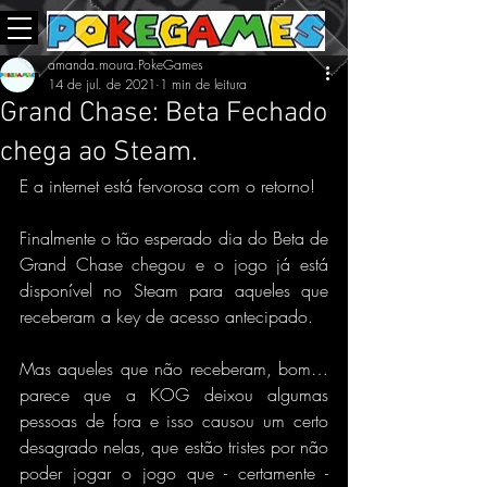
amanda.moura.PokeGames
14 de jul. de 2021
1 min de leitura
Grand Chase: Beta Fechado
chega ao Steam.
E a internet está fervorosa com o retorno!
Finalmente o tão esperado dia do Beta de 
Grand Chase chegou e o jogo já está 
disponível no Steam para aqueles que 
receberam a key de acesso antecipado. 
Mas aqueles que não receberam, bom… 
parece que a KOG deixou algumas 
pessoas de fora e isso causou um certo 
desagrado nelas, que estão tristes por não 
poder jogar o jogo que - certamente - 