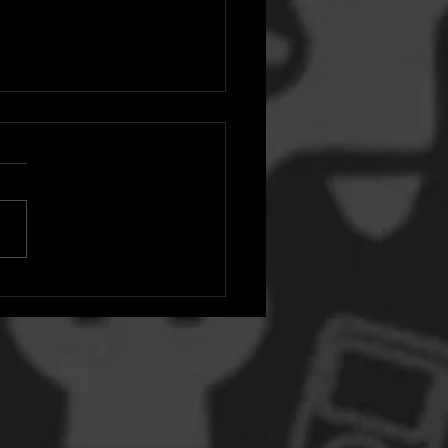
023 será em junho e terá
es revelações, diz
nizador