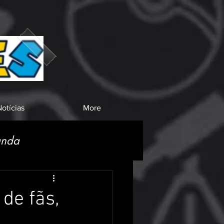
otícias
More
anda
de fãs,