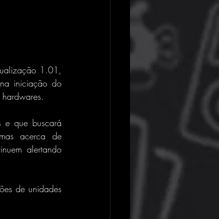
tualização 1.01, 
na iniciação do 
 hardwares.
s e que buscará 
mas acerca de 
nuem alertando 
es de unidades 