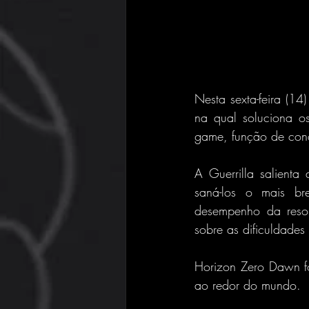
Nesta sexta-feira (14
na qual soluciona o
game, função de conc
A Guerrilla salienta
saná-los o mais b
desempenho da resol
sobre as dificuldades
Horizon Zero Dawn f
ao redor do mundo.