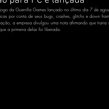
ão para PC é lançada
ogo da Guerrilla Games lançado no último dia 7 de agos
ticas por conta de seus bugs, crashes, glitchs e down fra
uação, a empresa divulgou uma nota afirmando que traria 
ue a primeira delas foi liberada.