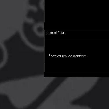
Comentários
Escreva um comentário
PS Plus perderá Red Dead 2,
GTA e mais games de peso em
breve! Veja a lista completa