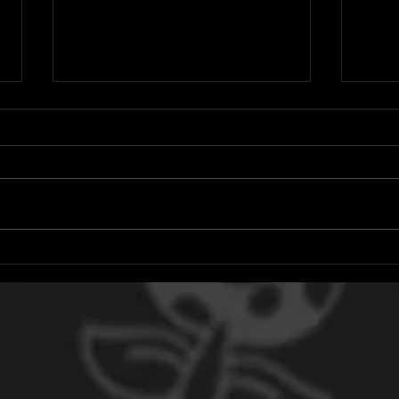
Codiguin Free Fire de
E3 2
setembro: Veja lista de códigos
grand
para resgatar
orga