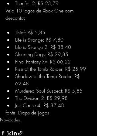
Titanfall 2: R$ 23,79
Veja 10 jogos de Xbox One com 
desconto:
Thief: R$ 5,85
Life is Strange: R$ 7,80
Life is Strange 2: R$ 38,40
Sleeping Dogs: R$ 29,85
Final Fantasy XV: R$ 66,22
Rise of the Tomb Raider: R$ 25,99
Shadow of the Tomb Raider: R$ 
62,48
Murdered Soul Suspect: R$ 5,85
The Division 2: R$ 29,98
Just Cause 4: R$ 37,48
fonte: Drops de jogos
Novidades