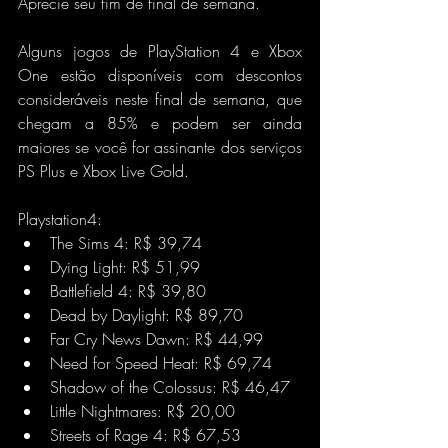
Aprecie seu fim de final de semana.
Alguns jogos de PlayStation 4 e Xbox 
One estão disponíveis com descontos 
consideráveis neste final de semana, que 
chegam a 85% e podem ser ainda 
maiores se você for assinante dos serviços 
PS Plus e Xbox Live Gold.
Playstation4:
The Sims 4: R$ 39,74
Dying Light: R$ 51,99
Battlefield 4: R$ 39,80
Dead by Daylight: R$ 89,70
Far Cry News Dawn: R$ 44,99
Need for Speed Heat: R$ 69,74
Shadow of the Colossus: R$ 46,47
Little Nightmares: R$ 20,00
Streets of Rage 4: R$ 67,53