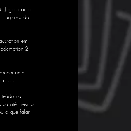
5. Jogos como 
a surpresa de 
layStation em 
Redemption 2 
parecer uma 
s casos.
nteúdo na 
is ou até mesmo 
u o que falar.