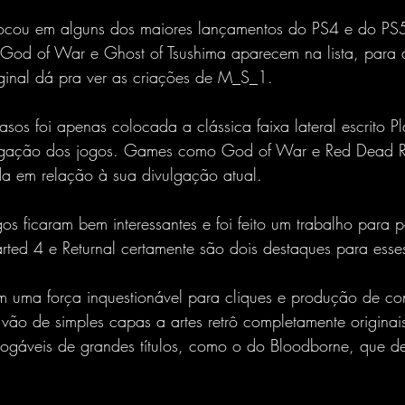
focou em alguns dos maiores lançamentos do PS4 e do PS
, God of War e Ghost of Tsushima aparecem na lista, para 
ginal dá pra ver as criações de M_S_1.
sos foi apenas colocada a clássica faixa lateral escrito P
ulgação dos jogos. Games como God of War e Red Dead 
 em relação à sua divulgação atual.
os ficaram bem interessantes e foi feito um trabalho para 
rted 4 e Returnal certamente são dois destaques para esse
m uma força inquestionável para cliques e produção de co
s vão de simples capas a artes retrô completamente origina
ogáveis de grandes títulos, como o do Bloodborne, que de