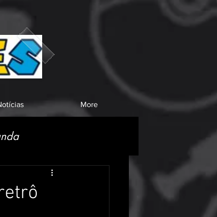
otícias
More
anda
retrô