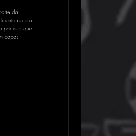
arte da 
almente na era 
 por isso que 
em capas 