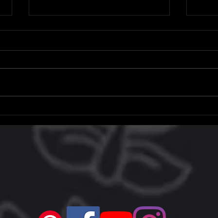
Microsoft adia aumento de
Hoje 
preço do Xbox Game Pass, mas
resg
não no Brasil
do P