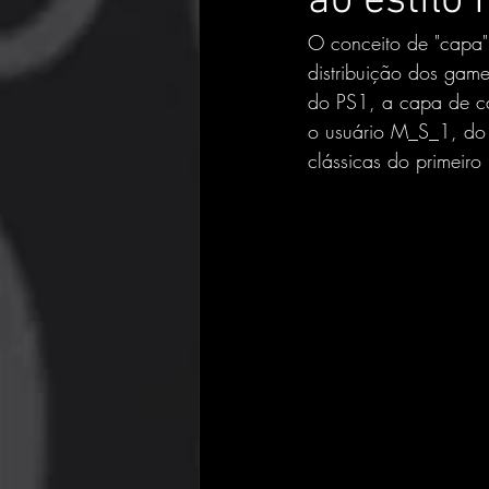
ao estilo 
O conceito de "capa"
distribuição dos game
do PS1, a capa de ca
o usuário M_S_1, do
clássicas do primeiro 