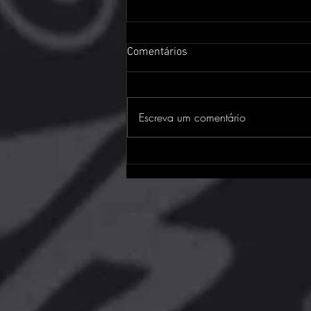
Comentários
Escreva um comentário
Assassin's Creed Black Flag
Resynced: o clássico da
pirataria está de volta