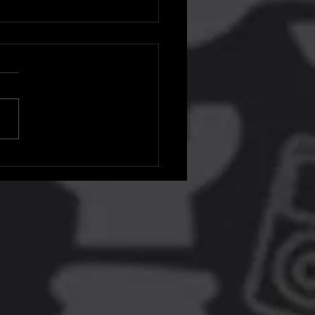
é o último dia para
atar os jogos de setembro
S Plus