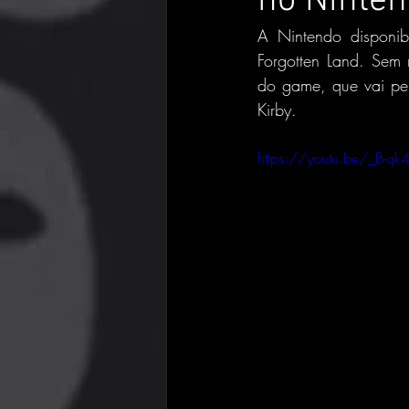
no Ninten
A Nintendo disponib
Forgotten Land. Sem 
do game, que vai perm
Kirby.
https://youtu.be/_B-qk