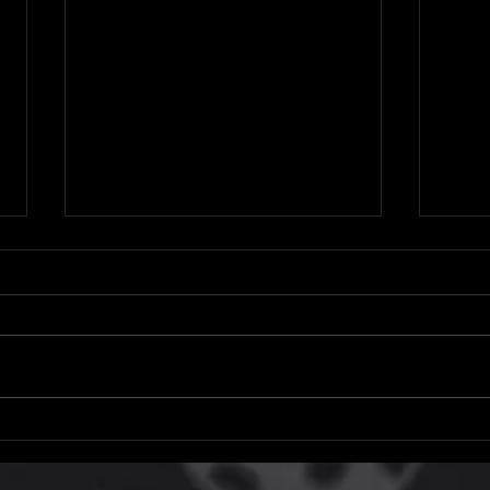
Microsoft adia aumento de
Hoje 
preço do Xbox Game Pass, mas
resg
não no Brasil
do P