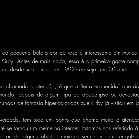
da pequena bolota cor de rosa é interessante em muitos s
 Kirby. Antes de mais nada, essa é o primeiro game comp
gem, desde sua estreia em 1992 - ou seja, em 30 anos.
em chamado a atenção, é que a "terra esquecida" que d
mundo, depois de algum tipo de apocalipse ou devastaç
undos de fantasia hiper-coloridos que Kirby já visitou em 
 verdade, tem sido um ponto que chama muito a atençã
é se tornou um meme na internet. Estamos nos referindo à
erar de alguns objetos maiores sem conseguir engoli-lo