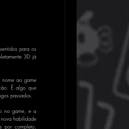
entidos para os 
letamente 3D já 
á nome ao game 
ão. É algo que 
jogos passados.
o no game, e a 
 nova habilidade 
s por completo, 