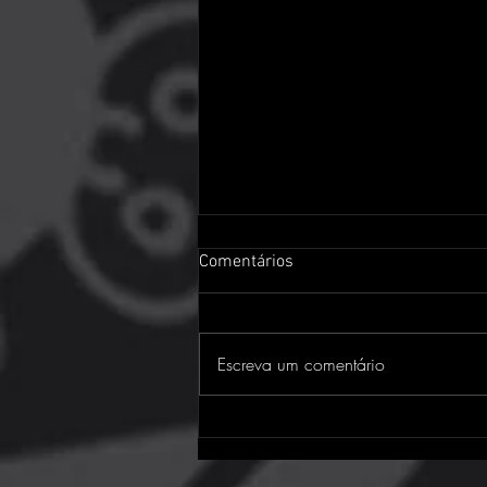
Comentários
Escreva um comentário
Assassin's Creed Black Flag
Resynced: o clássico da
pirataria está de volta