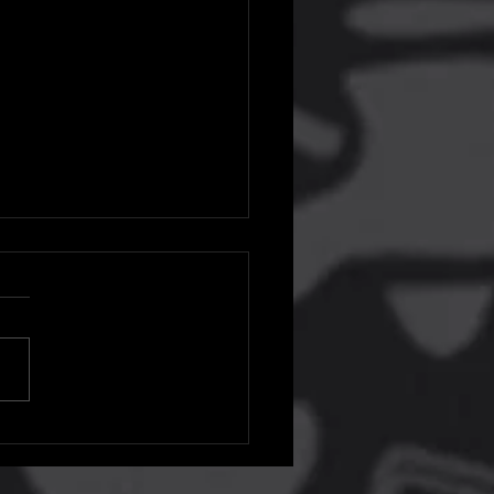
é o último dia para
atar os jogos de setembro
S Plus