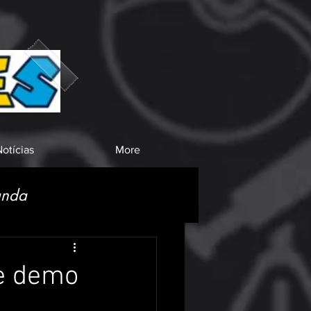
otícias
More
anda
be demo