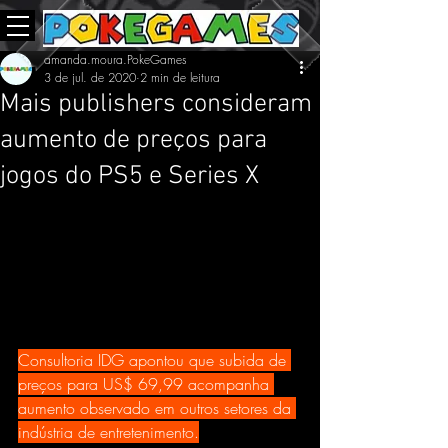
amanda.moura.PokeGames
3 de jul. de 2020
2 min de leitura
Mais publishers consideram
aumento de preços para
jogos do PS5 e Series X
Consultoria IDG apontou que subida de 
preços para US$ 69,99 acompanha 
aumento observado em outros setores da 
indústria de entretenimento.