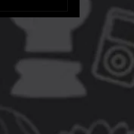
 Games Store chega para
ares Android e iOS e terá
 grátis