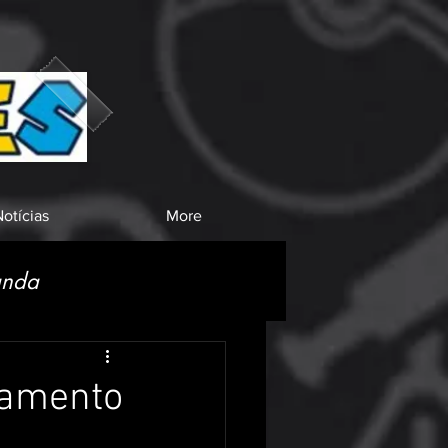
otícias
More
anda
nçamento