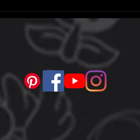
Xbox Partner Preview
Epic
Showcase (outubro de 2024):
celul
data, horários de início e o que
jogos
esperar