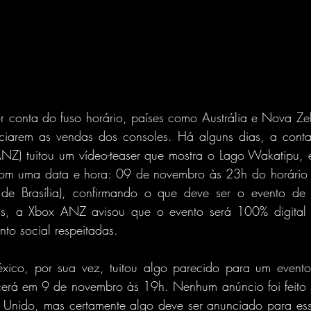
 conta do fuso horário, países como Austrália e Nova Ze
niciarem as vendas dos consoles. Há alguns dias, a conta 
ANZ) tuitou um vídeo-teaser que mostra o Lago Wakatipu,
om uma data e hora: 09 de novembro às 23h do horário l
e Brasília), confirmando o que deve ser o evento de 
is, a Xbox ANZ avisou que o evento será 100% digital 
nto social respeitadas.
ico, por sua vez, tuitou algo parecido para um evento 
cerá em 9 de novembro às 19h. Nenhum anúncio foi feito s
 Unido, mas certamente algo deve ser anunciado para es