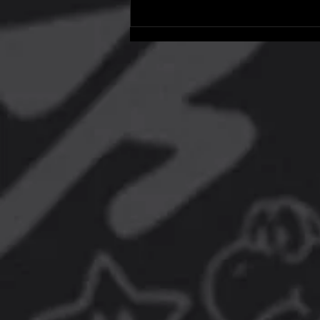
PlayStation Store traz jogos
para PS4 e PS5 com até 95%
de desconto!