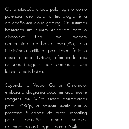
Outra situação citada pelo registro como 
potencial uso para a tecnologia é a 
aplicação em cloud gaming. Os sistemas 
baseados em nuvem enviariam para o 
dispositivo final uma imagem 
comprimida, de baixa resolução, e a 
inteligência artificial patenteada faria o 
upscale para 1080p, oferecendo aos 
usuários imagens mais bonitas e com 
latência mais baixa.
Segundo o Video Games Chronicle, 
embora o diagrama documentado mostre 
imagens de 540p sendo aprimoradas 
para 1080p, a patente revela que o 
processo é capaz de fazer upscaling 
para resoluções ainda maiores, 
aprimorando as imagens para até 4k.