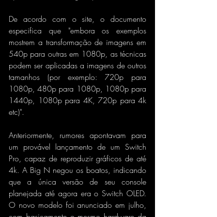
De acordo com o site, o documento 
especifica que "embora os exemplos 
mostrem a transformação de imagens em 
540p para outras em 1080p, as técnicas 
podem ser aplicadas a imagens de outros 
tamanhos (por exemplo: 720p para 
1080p, 480p para 1080p, 1080p para 
1440p, 1080p para 4K, 720p para 4k 
etc)".
Anteriormente, rumores apontavam para 
um provável lançamento de um Switch 
Pro, capaz de reproduzir gráficos de até 
4k. A Big N negou os boatos, indicando 
que a única versão de seu console 
planejada até agora era o Switch OLED. 
O novo modelo foi anunciado em julho, 
com basicamente o mesmo hardware da 