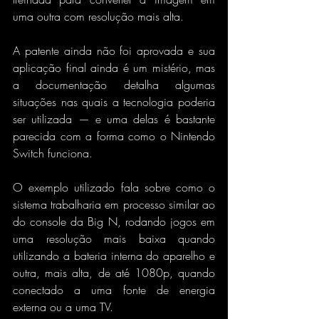
uma outra com resolução mais alta.
A patente ainda não foi aprovada e sua 
aplicação final ainda é um mistério, mas 
a documentação detalha algumas 
situações nas quais a tecnologia poderia 
ser utilizada — e uma delas é bastante 
parecida com a forma como o Nintendo 
Switch funciona.
O exemplo utilizado fala sobre como o 
sistema trabalharia em processo similar ao 
do console da Big N, rodando jogos em 
uma resolução mais baixa quando 
utilizando a bateria interna do aparelho e 
outra, mais alta, de até 1080p, quando 
conectado a uma fonte de energia 
externa ou a uma TV.