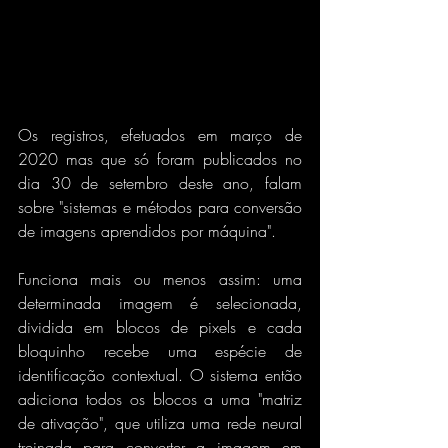
Os registros, efetuados em março de 
2020 mas que só foram publicados no 
dia 30 de setembro deste ano, falam 
sobre "sistemas e métodos para conversão 
de imagens aprendidos por máquina".
Funciona mais ou menos assim: uma 
determinada imagem é selecionada, 
dividida em blocos de pixels e cada 
bloquinho recebe uma espécie de 
identificação contextual. O sistema então 
adiciona todos os blocos a uma "matriz 
de ativação", que utiliza uma rede neural 
treinada para converter a imagem em 