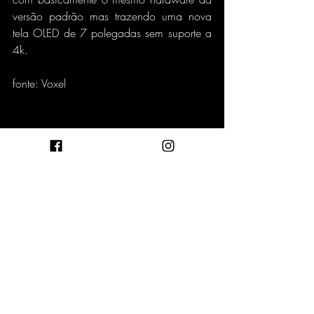
versão padrão mas trazendo uma nova 
tela OLED de 7 polegadas sem suporte a 
4k.
fonte: Voxel
Posts recentes
Ver tudo