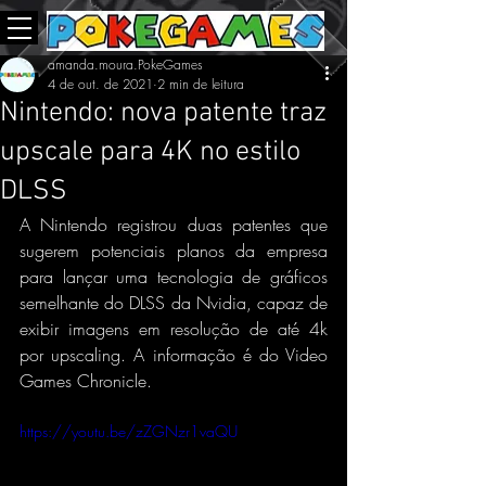
amanda.moura.PokeGames
4 de out. de 2021
2 min de leitura
Nintendo: nova patente traz
upscale para 4K no estilo
DLSS
A Nintendo registrou duas patentes que 
sugerem potenciais planos da empresa 
para lançar uma tecnologia de gráficos 
semelhante do DLSS da Nvidia, capaz de 
exibir imagens em resolução de até 4k 
por upscaling. A informação é do Video 
Games Chronicle.
https://youtu.be/zZGNzr1vaQU