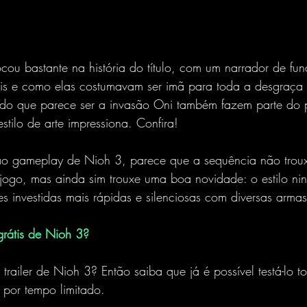
ocou bastante na história do título, com um narrador de fu
uais e como elas costumavam ser imã para toda a desgraça
 do que parece ser a invasão Oni também fazem parte do
tilo de arte impressiona. Confira!
ao gameplay de Nioh 3, parece que a sequência não trou
jogo, mas ainda sim trouxe uma boa novidade: o estilo nin
es investidas mais rápidas e silenciosas com diversas armas
rátis de Nioh 3?
railer de Nioh 3? Então saiba que já é possível testá-lo t
por tempo limitado.