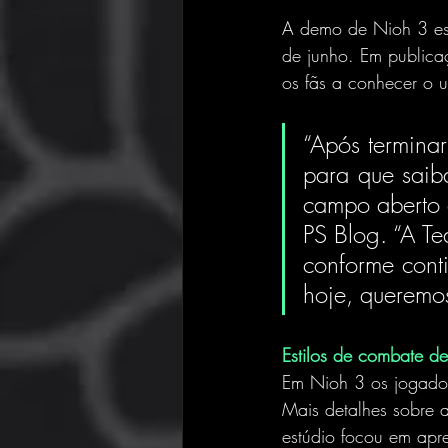
A demo de Nioh 3 est
de junho. Em publica
os fãs a conhecer o u
“Após terminar
para que saib
campo aberto e
PS Blog. “A Te
conforme cont
hoje, queremos
Estilos de combate d
Em Nioh 3 os jogador
Mais detalhes sobre a
estúdio focou em apre