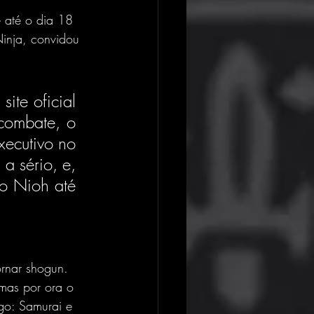
 até o dia 18 
inja, convidou 
te oficial 
combate, o 
ecutivo no 
 sério, e, 
o Nioh até 
rnar shogun. 
 mas por ora o 
ogo: Samurai e 