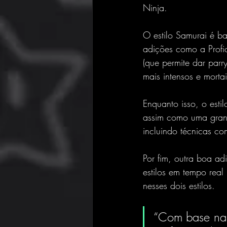
Ninja.
O estilo Samurai é b
adições como a Profic
(que permite dar parr
mais intensos e mortai
Enquanto isso, o esti
assim como uma grand
incluindo técnicas c
Por fim, outra boa ad
estilos em tempo rea
nesses dois estilos.
“Com base nas 