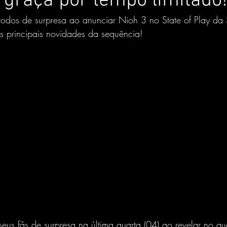
 graça por tempo limitado
odos de surpresa ao anunciar Nioh 3 no State of Play da 
as principais novidades da sequência!
us fãs de surpresa na última quarta (04) ao revelar no qu