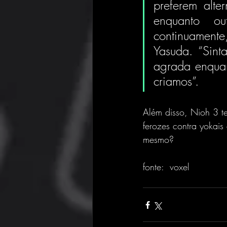
preferem alte
enquanto ou
continuamente,
Yasuda. “Sint
agrada enquant
criamos”.
Além disso, Nioh 3 t
ferozes contra yokais
mesmo?
fonte:  voxel