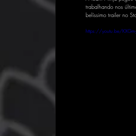
trabalhando nos últi
belíssimo trailer no 
https://youtu.be/KXGm