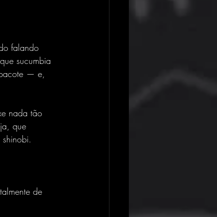
ndo falando 
 que sucumbia 
 pacote — e, 
xe nada tão 
ja, que 
 shinobi.
otalmente de 