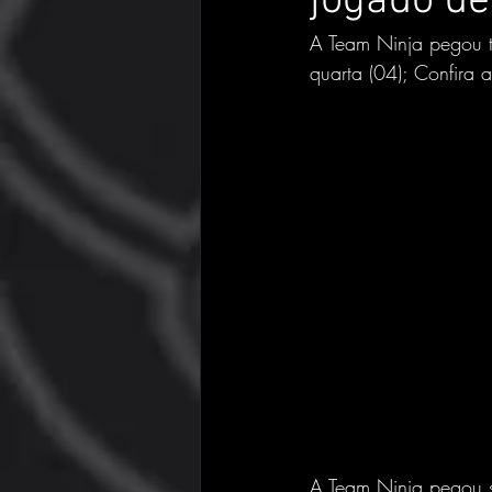
jogado de
A Team Ninja pegou t
quarta (04); Confira 
A Team Ninja pegou se