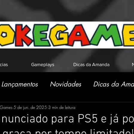
cias
Gameplays
Dicas da Amanda
N
Lançamentos
Novidades
Dicas da Am
eGames
5 de jun. de 2025
3 min de leitura
anunciado para PS5 e já p