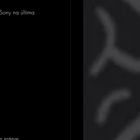
!
Sony na última 
e esteve 