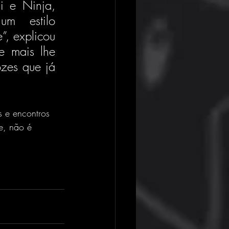
i e Ninja, 
m estilo 
, explicou 
e mais lhe 
zes que já 
 e encontros 
e, não é 