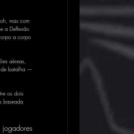
Nioh, mas com 
 e a Deflexão 
corpo a corpo 
ões aéreas, 
o de batalha — 
re os dois 
es baseada 
 jogadores 