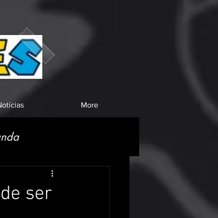
otícias
More
anda
ode ser