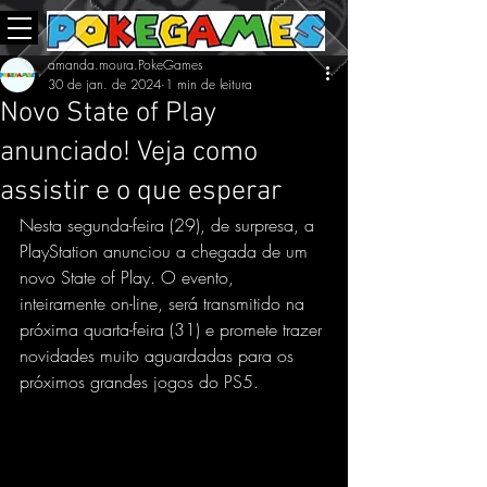
amanda.moura.PokeGames
30 de jan. de 2024
1 min de leitura
Novo State of Play
anunciado! Veja como
assistir e o que esperar
Nesta segunda-feira (29), de surpresa, a 
PlayStation anunciou a chegada de um 
novo State of Play. O evento, 
inteiramente on-line, será transmitido na 
próxima quarta-feira (31) e promete trazer 
novidades muito aguardadas para os 
próximos grandes jogos do PS5.