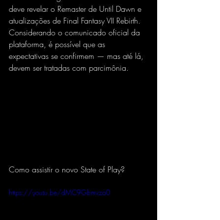
deve revelar o Remaster de Until Dawn e 
atualizações de Final Fantasy VII Rebirth. 
Considerando o comunicado oficial da 
plataforma, é possível que as 
expectativas se confirmem — mas até lá, 
devem ser tratadas com parcimônia.
Como assistir o novo State of Play?
https://youtu.be/dMC9Gbmvza0