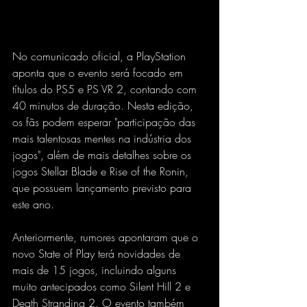
No comunicado oficial, a PlayStation 
aponta que o evento será focado em 
títulos do PS5 e PS VR 2, contando com 
40 minutos de duração. Nesta edição, 
os fãs podem esperar "participação das 
mais talentosas mentes na indústria dos 
jogos", além de mais detalhes sobre os 
jogos Stellar Blade e Rise of the Ronin, 
que possuem lançamento previsto para 
este ano.
Anteriormente, rumores apontaram que o 
novo State of Play terá novidades de 
mais de 15 jogos, incluindo alguns 
muito antecipados como Silent Hill 2 e 
Death Stranding 2. O evento também 