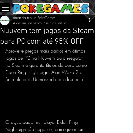
amanda.moura.PokeGames
4 de jun. de 2025
2 min de leitura
Nuuvem tem jogos da Steam
para PC com até 95% OFF
Aproveite preços mais baixos em ótimos 
jogos de PC na Nuuvem para resgatar 
na Steam e garanta títulos de peso como 
Elden Ring Nightreign, Alan Wake 2 e 
Scribblenauts Unmasked com desconto.
O aguardado multiplayer Elden Ring 
Nightreign já chegou e, para quem tem 