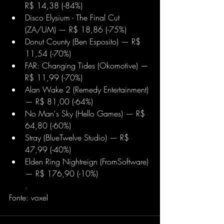
R$ 14,38 (-84%) 
Disco Elysium - The Final Cut 
(ZA/UM) — R$ 18,86 (-75%) 
Donut County (Ben Esposito) — R$ 
11,54 (-70%) 
FAR: Changing Tides (Okomotive) — 
R$ 11,99 (-70%) 
Alan Wake 2 (Remedy Entertainment) 
— R$ 81,00 (-64%) 
No Man's Sky (Hello Games) — R$ 
64,80 (-60%) 
Stray (BlueTwelve Studio) — R$ 
47,99 (-40%) 
Elden Ring Nightreign (FromSoftware) 
— R$ 176,90 (-10%) 
.
Fonte: voxel