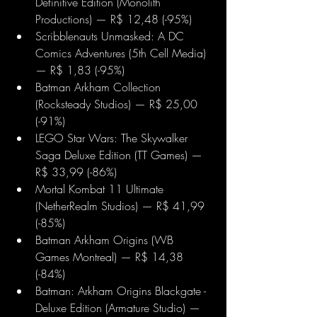
Definitive Edition (Monolith 
Productions) — R$ 12,48 (-95%) 
Scribblenauts Unmasked: A DC 
Comics Adventures (5th Cell Media) 
— R$ 1,83 (-95%) 
Batman Arkham Collection 
(Rocksteady Studios) — R$ 25,00 
(-91%) 
LEGO Star Wars: The Skywalker 
Saga Deluxe Edition (TT Games) — 
R$ 33,99 (-86%) 
Mortal Kombat 11 Ultimate 
(NetherRealm Studios) — R$ 41,99 
(-85%) 
Batman Arkham Origins (WB 
Games Montreal) — R$ 14,38 
(-84%) 
Batman: Arkham Origins Blackgate - 
Deluxe Edition (Armature Studio) — 