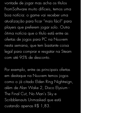
vontade de jogar mas acha os títulos 
FromSoftware muito difíceis, temos uma 
boa notícia: o game vai receber uma 
atualização para ficar “mais fácil” para 
players que preferem jogar solo. Outra 
ótima notícia que o título está entre as 
ofertas de jogos para PC na Nuuvem 
nesta semana, que tem bastante coisa 
legal para comprar e resgatar na Steam 
com até 95% de desconto.
Por exemplo, entre as principais ofertas 
em destaque na Nuuvem temos jogos 
como o já citado Elden Ring Nightreign, 
além de Alan Wake 2, Disco Elysium - 
The Final Cut, No Man's Sky e 
Scribblenauts Unmasked que está 
custando apenas R$ 1,83.