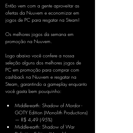
Então vem com a gente aproveitar as 
ofertas da Nuuvem e economizar em 
jogos de PC para resgatar na Steam!
Os melhores jogos da semana em 
promoção na Nuuvem.
Logo abaixo você confere a nossa 
seleção alguns dos melhores jogos de 
PC em promoção para comprar com 
cashback na Nuuvem e resgatar na 
Steam, garantindo a gameplay enquanto 
você gasta bem pouquinho:
Middle-earth: Shadow of Mordor - 
GOTY Edition (Monolith Productions) 
— R$ 4,49 (-95%) 
Middle-earth: Shadow of War 