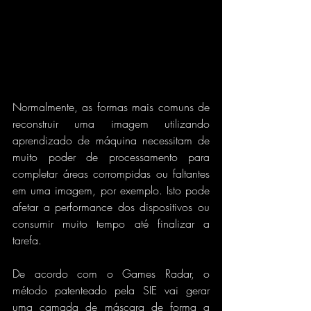
Normalmente, as formas mais comuns de 
reconstruir uma imagem utilizando 
aprendizado de máquina necessitam de 
muito poder de processamento para 
completar áreas corrompidas ou faltantes 
em uma imagem, por exemplo. Isto pode 
afetar a performance dos dispositivos ou 
consumir muito tempo até finalizar a 
tarefa.
De acordo com o Games Radar, o 
método patenteado pela SIE vai gerar 
uma camada de máscara de forma a 