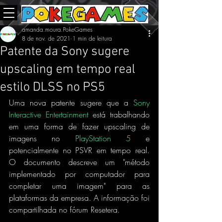
amanda.moura.PokeGames
8 de nov. de 2021
1 min de leitura
Patente da Sony sugere
upscaling em tempo real
estilo DLSS no PS5
Uma nova patente sugere que a 
Sony 
Interactive Entertainment
 está trabalhando 
em uma forma de fazer upscaling de 
imagens no 
PlayStation 5
 e 
potencialmente no PSVR em tempo real. 
O documento descreve um "método 
implementado por computador para 
completar uma imagem" para as 
plataformas da empresa. A informação foi 
compartilhada no fórum Resetera.