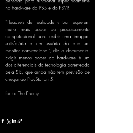
pensada para funcionar especificamente 
no hardware do PS5 e do PSVR.
"Headsets de realidade virtual requerem 
muito mais poder de processamento 
computacional para exibir uma imagem 
satisfatória a um usuário do que um 
monitor convencional", diz o documento. 
Exigir menos poder do hardware é um 
dos diferenciais da tecnologia patenteada 
pela SIE, que ainda não tem previsão de 
chegar ao PlayStation 5.
fonte: The Enemy