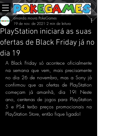
amanda.moura.PokeGames
19 de nov. de 2021
2 min de leitura
PlayStation iniciará as suas
ofertas de Black Friday já no
dia 19
A Black Friday só acontece oficialmente 
na semana que vem, mais precisamente 
no dia 26 de novembro, mas a Sony já 
confirmou que as ofertas de PlayStation 
começam já amanhã, dia 19! Neste 
ano, centenas de jogos para PlayStation 
5 e PS4 terão preços promocionais na 
PlayStation Store, então fique ligado!