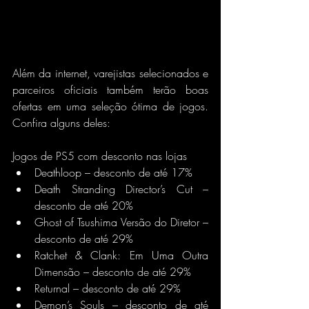
Além da internet, varejistas selecionados e 
parceiros oficiais também terão boas 
ofertas em uma seleção ótima de jogos. 
Confira alguns deles:
Jogos de PS5 com desconto nas lojas
Deathloop – desconto de até 17%
Death Stranding Director’s Cut – 
desconto de até 20%
Ghost of Tsushima Versão do Diretor – 
desconto de até 29%
Ratchet & Clank: Em Uma Outra 
Dimensão – desconto de até 29%
Returnal – desconto de até 29%
Demon’s Souls – desconto de até 