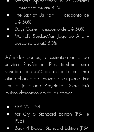
Marvel’s Spider-Man: Miles Morales  
– desconto de até 40%
The Last of Us Part II – desconto de 
até 50%
Days Gone – desconto de até 50%
Marvel’s Spider-Man Jogo do Ano – 
desconto de até 50%
Além dos games, a assinatura anual do 
serviço PlayStation Plus também será 
vendida com 33% de desconto, em uma 
ótima chance de renovar o seu plano. Por 
fim, a já citada PlayStation Store terá 
muitos descontos em títulos como:
FIFA 22 (PS4)
Far Cry 6 Standard Edition (PS4 e 
PS5)
Back 4 Blood: Standard Edition (PS4 