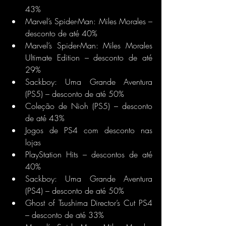
43%
Marvel’s Spider-Man: Miles Morales – 
desconto de até 40%
Marvel’s Spider-Man: Miles Morales 
Ultimate Edition – desconto de até 
29%
Sackboy: Uma Grande Aventura 
(PS5) – desconto de até 50%
Coleção de Nioh (PS5) – desconto 
de até 43%
Jogos de PS4 com desconto nas 
lojas
PlayStation Hits – descontos de até 
40%
Sackboy: Uma Grande Aventura 
(PS4) – desconto de até 50%
Ghost of Tsushima Director’s Cut PS4 
– desconto de até 33%