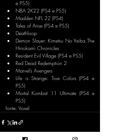
e PS5)
NBA 2K22 (PS4 e PS5)
Madden NFL 22 (PS4)
Tales of Arise (PS4 e PS5)
Deathloop
Demon Slayer: Kimetsu No Yaiba The 
Hinokami Chronicles 
Resident Evil Village (PS4 e PS5)
Red Dead Redemption 2
Marvel’s Avengers
Life is Strange: True Colors (PS4 e 
PS5)
Mortal Kombat 11 Ultimate (PS4 e 
PS5)
fonte: Voxel