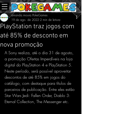
amanda.moura.PokeGames
19 de ago. de 2022
2 min de leitura
PlayStation traz jogos com
até 85% de desconto em
nova promoção
A Sony realiza, até o dia 31 de agosto, 
a promoção Ofertas Imperdíveis na loja 
digital do PlayStation 4 e PlayStation 5. 
Neste período, será possível aproveitar 
descontos de até 85% em jogos do 
catálogo, com destaque para títulos de 
parceiros de publicação. Entre eles estão 
Star Wars Jedi: Fallen Order, Diablo 3: 
Eternal Collection, The Messenger etc.