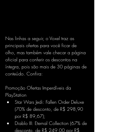
Nas linhas a seguir, o Voxel traz as 
principais ofertas para você ficar de 
olho, mas também vale checar a página 
oficial para conferir os descontos na 
íntegra, pois são mais de 30 páginas de 
conteúdo. Confira:
Promoção Ofertas Imperdíveis da 
PlayStation
Star Wars Jedi: Fallen Order Deluxe 
(70% de desconto, de R$ 298,90 
por R$ 89,67);
Diablo III: Eternal Collection (67% de 
desconto, de R$ 249,00 por R$ 