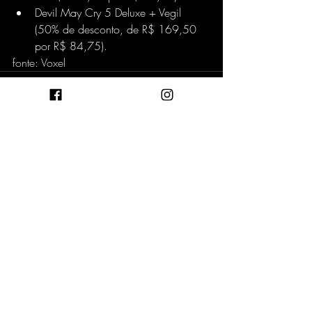
Devil May Cry 5 Deluxe + Vegil 
(50% de desconto, de R$ 169,50 
por R$ 84,75).
fonte: Voxel
Posts recentes
Ver tudo