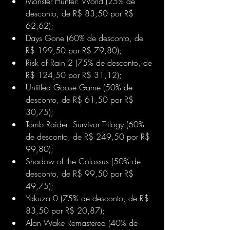
Monster Hunter: World (25% de 
desconto, de R$ 83,50 por R$ 
62,62);
Days Gone (60% de desconto, de 
R$ 199,50 por R$ 79,80);
Risk of Rain 2 (75% de desconto, de 
R$ 124,50 por R$ 31,12);
Untitled Goose Game (50% de 
desconto, de R$ 61,50 por R$ 
30,75);
Tomb Raider: Survivor Trilogy (60% 
de desconto, de R$ 249,50 por R$ 
99,80);
Shadow of the Colossus (50% de 
desconto, de R$ 99,50 por R$ 
49,75);
Yakuza 0 (75% de desconto, de R$ 
83,50 por R$ 20,87);
Alan Wake Remastered (40% de 