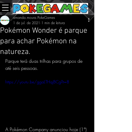
amanda.moura.PokeGames
1 de jul. de 2021
1 min de leitura
Pokémon Wonder é parque
para achar Pokémon na
natureza.
Parque terá duas trilhas para grupos de 
até seis pessoas.
https://youtu.be/ggaLTHqjBCg?t=8
A Pokémon Company anunciou hoje (1°) 