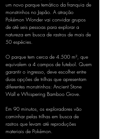
um novo parque temático da franquia de 
monstrinhos no Japão. A atração 
Pokémon Wonder vai convidar grupos 
de até seis pessoas para explorar a 
natureza em busca de rastros de mais de 
50 espécies. 
O parque tem cerca de 4.500 m², que 
equivalem a 4 campos de futebol. Quem 
garantir o ingresso, deve escolher entre 
duas opções de trilhas que apresentam 
diferentes monstrinhos: Ancient Stone 
Wall e Whispering Bamboo Grove.
Em 90 minutos, os exploradores vão 
caminhar pelas trilhas em busca de 
rastros que levam até reproduções 
materiais de Pokémon.