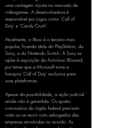
uma vantagem injusta no mercado de 
videogames. A desenvolvedora é 
responsável por jogos como 'Call of 
Duty' e 'Candy Crush'.
Atualmente, o Xbox é o terceiro mais 
popular, ficando atrás do PlayStation, da 
Sony, e do Nintendo Switch. A Sony se 
opõe à aquisição da Activision Blizzard, 
por temer que a Microsoft torne a 
franquia 'Call of Duty' exclusiva para 
suas plataformas.
Apesar da possibilidade, a ação judicial 
ainda não é garantida. Os quatro 
comissários do órgão federal precisam 
votar ou se reunir com advogados das 
empresas envolvidas no acordo. As 