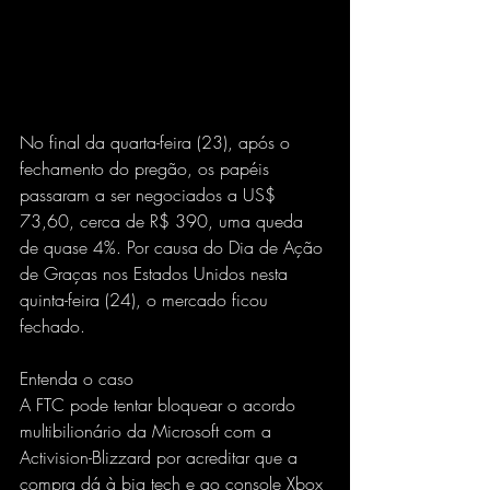
No final da quarta-feira (23), após o 
fechamento do pregão, os papéis 
passaram a ser negociados a US$ 
73,60, cerca de R$ 390, uma queda 
de quase 4%. Por causa do Dia de Ação 
de Graças nos Estados Unidos nesta 
quinta-feira (24), o mercado ficou 
fechado.
Entenda o caso
A FTC pode tentar bloquear o acordo 
multibilionário da Microsoft com a 
Activision-Blizzard por acreditar que a 
compra dá à big tech e ao console Xbox 