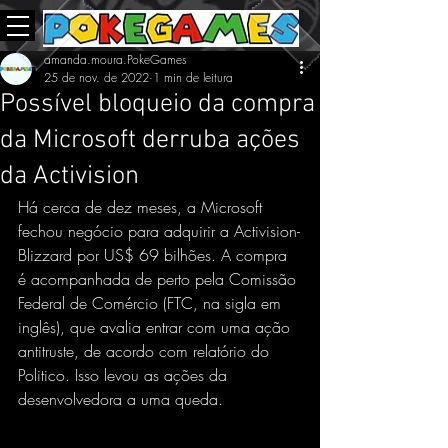
amanda.moura.PokeGames
25 de nov. de 2022
1 min de leitura
Possível bloqueio da compra
da Microsoft derruba ações
da Activision
Há cerca de dez meses, a Microsoft 
fechou negócio para adquirir a Activision-
Blizzard por US$ 69 bilhões. A compra 
é acompanhada de perto pela Comissão 
Federal de Comércio (FTC, na sigla em 
inglês), que avalia entrar com uma ação 
antitruste, de acordo com relatório do 
Politico. Isso levou as ações da 
desenvolvedora a uma queda.