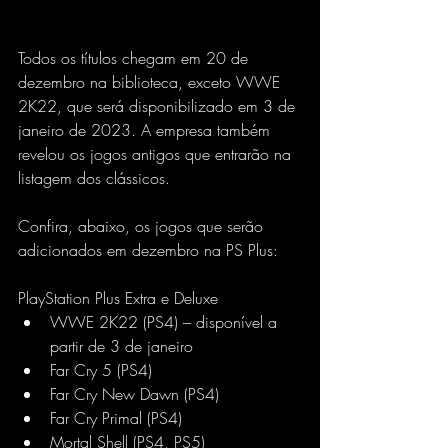
Todos os títulos chegam em 20 de 
dezembro na biblioteca, exceto WWE 
2K22, que será disponibilizado em 3 de 
janeiro de 2023. A empresa também 
revelou os jogos antigos que entrarão na 
listagem dos clássicos.
Confira, abaixo, os jogos que serão 
adicionados em dezembro na PS Plus:
PlayStation Plus Extra e Deluxe
WWE 2K22 (PS4) – disponível a 
partir de 3 de janeiro
Far Cry 5 (PS4)
Far Cry New Dawn (PS4)
Far Cry Primal (PS4)
Mortal Shell (PS4, PS5)