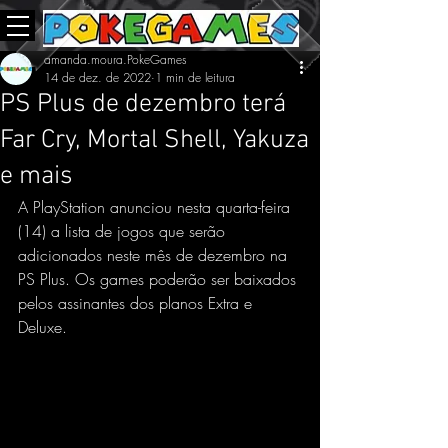
amanda.moura.PokeGames
14 de dez. de 2022
1 min de leitura
PS Plus de dezembro terá
Far Cry, Mortal Shell, Yakuza
e mais
A PlayStation anunciou nesta quarta-feira 
(14) a lista de jogos que serão 
adicionados neste mês de dezembro na 
PS Plus. Os games poderão ser baixados 
pelos assinantes dos planos Extra e 
Deluxe.