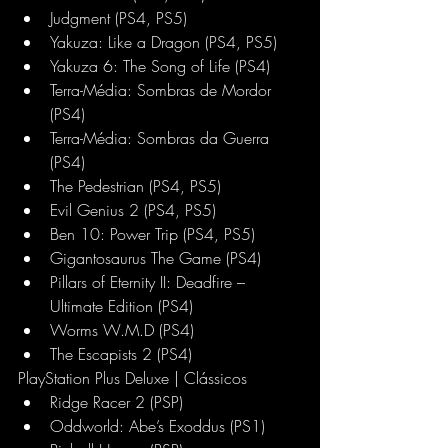
Judgment (PS4, PS5)
Yakuza: Like a Dragon (PS4, PS5)
Yakuza 6: The Song of Life (PS4)
Terra-Média: Sombras de Mordor 
(PS4)
Terra-Média: Sombras da Guerra 
(PS4)
The Pedestrian (PS4, PS5)
Evil Genius 2 (PS4, PS5)
Ben 10: Power Trip (PS4, PS5)
Gigantosaurus The Game (PS4)
Pillars of Eternity II: Deadfire – 
Ultimate Edition (PS4)
Worms W.M.D (PS4)
The Escapists 2 (PS4)
PlayStation Plus Deluxe | Clássicos
Ridge Racer 2 (PSP)
Oddworld: Abe’s Exoddus (PS1)