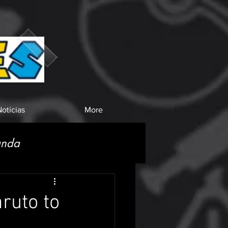
otícias
More
anda
ruto to