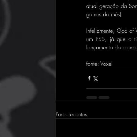
atual geração da Sony
games do mês).
Infelizmente, God of
um PS5, já que o tít
lançamento do conso
fonte: Voxel
Posts recentes