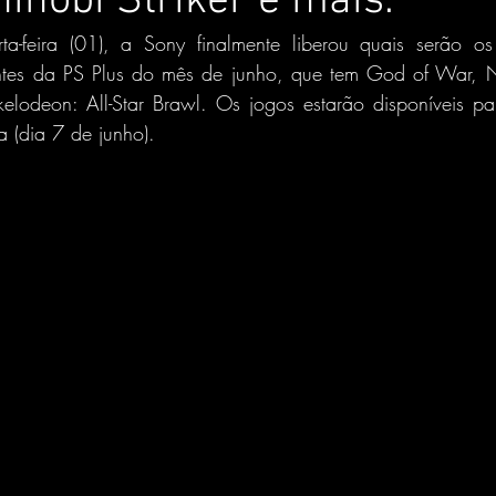
hinobi Striker e mais.
a-feira (01), a Sony finalmente liberou quais serão os
antes da PS Plus do mês de junho, que tem God of War, Na
kelodeon: All-Star Brawl. Os jogos estarão disponíveis pa
a (dia 7 de junho).