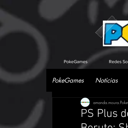
PokeGames
Redes So
PokeGames
Notícias
amanda.moura.Pok
PS Plus d