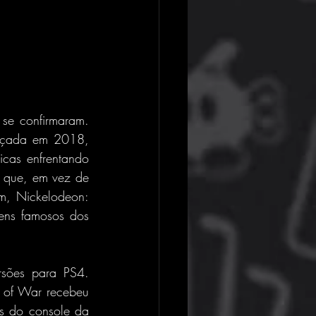
se confirmaram. 
nçada em 2018, 
cas enfrentando 
e que, em vez de 
im, Nickelodeon: 
ens famosos dos 
sões para PS4. 
 of War recebeu 
s do console da 