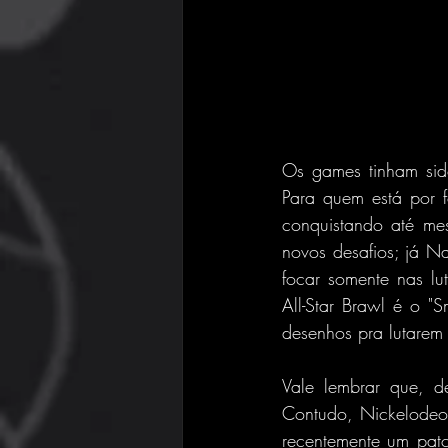
Os games tinham sido
Para quem está por 
conquistando até me
novos desafios; já Na
focar somente nas lut
All-Star Brawl é o "
desenhos pra lutarem 
Vale lembrar que, d
Contudo, Nickelodeon
recentemente um patc