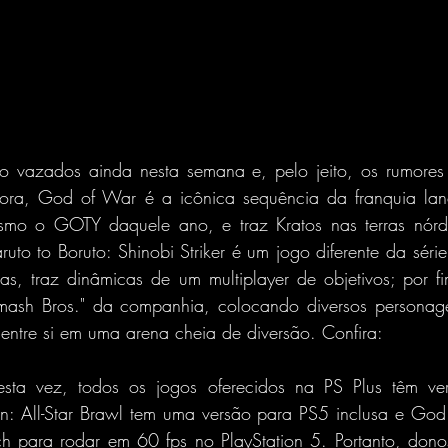
 vazados ainda nesta semana e, pelo jeito, os rumores 
fora, God of War é a icônica sequência da franquia la
smo o GOTY daquele ano, e traz Kratos nas terras nórdi
ruto to Boruto: Shinobi Striker é um jogo diferente da séri
as, traz dinâmicas de um multiplayer de objetivos; por f
Smash Bros." da companhia, colocando diversos personag
entre si em uma arena cheia de diversão. Confira:
esta vez, todos os jogos oferecidos na PS Plus têm ver
: All-Star Brawl tem uma versão para PS5 inclusa e God
h para rodar em 60 fps no PlayStation 5. Portanto, dono