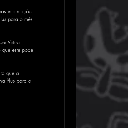
mas informações 
 Plus para o mês 
er Virtua 
o que este pode 
lta que a 
na Plus para o 