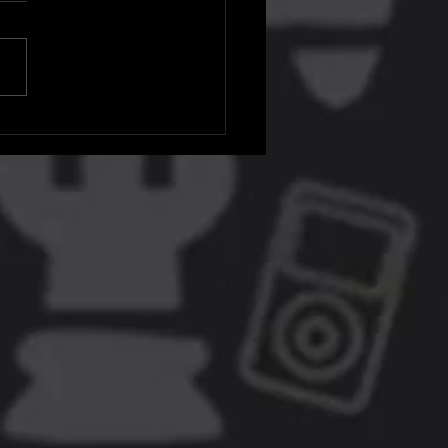
 Games Store chega para
ares Android e iOS e terá
 grátis