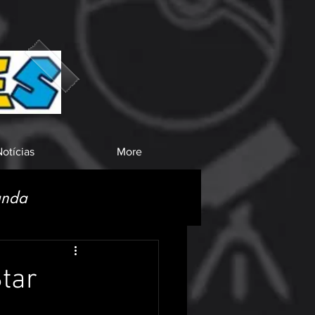
otícias
More
anda
Star