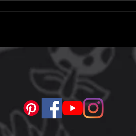
Xbox Partner Preview
Epic
Showcase (outubro de 2024):
celul
data, horários de início e o que
jogos
esperar