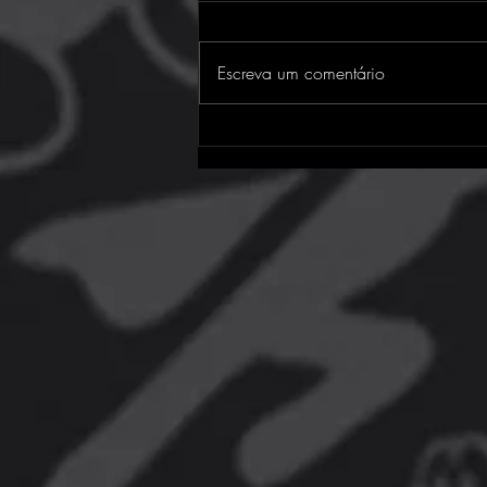
Escreva um comentário
PlayStation Store traz jogos
para PS4 e PS5 com até 95%
de desconto!