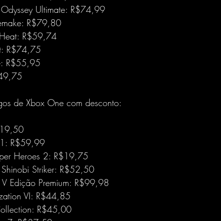
d Odyssey Ultimate: R$74,99
 Remake: R$79,80
 Heat: R$59,74
t: R$74,75
e: R$55,95
$49,75
ogos de Xbox One com desconto:
$19,50
11: R$59,99
per Heroes 2: R$19,75
 Shinobi Striker: R$52,50
o V Edição Premium: R$99,98
ization VI: R$44,85
llection: R$45,00