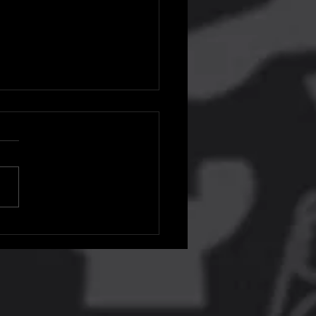
é o último dia para
atar os jogos de setembro
S Plus