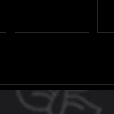
Microsoft adia aumento de
Hoje 
preço do Xbox Game Pass, mas
resg
não no Brasil
do P