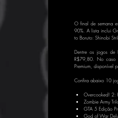
O final de semana e
90%. A lista inclui G
to Boruto: Shinobi Stri
Dentre os jogos de 
R$79,80. No caso d
Premium, disponível 
Confira abaixo 10 j
Overcooked! 2:
Zombie Army Tri
GTA 5 Edição P
God of War Delu