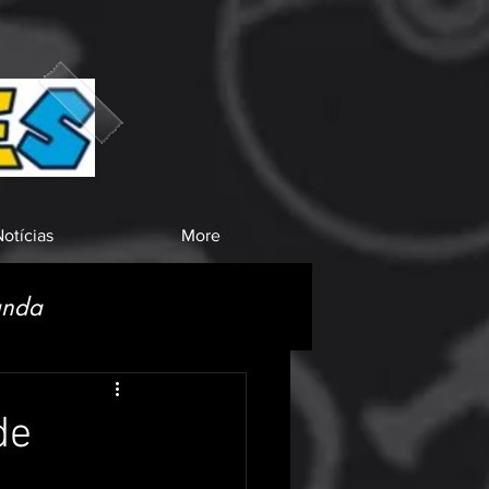
otícias
More
anda
de