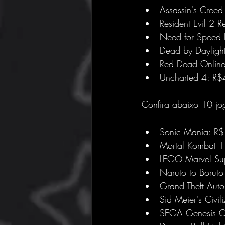
Assassin's Cree
Resident Evil 2
Need for Speed
Dead by Dayligh
Red Dead Onlin
Uncharted 4: R
Confira abaixo 10 j
Sonic Mania: R
Mortal Kombat 
LEGO Marvel Su
Naruto to Boruto
Grand Theft Aut
Sid Meier's Civil
SEGA Genesis Co