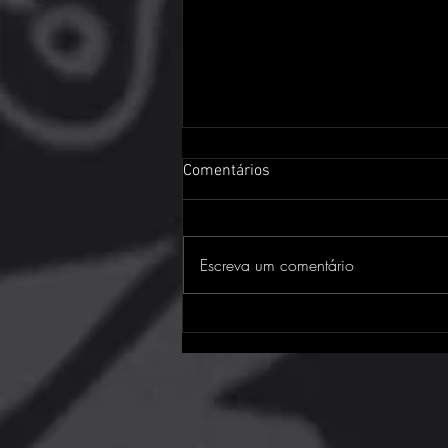
Comentários
Escreva um comentário
Assassin's Creed Black Flag
Resynced: o clássico da
pirataria está de volta