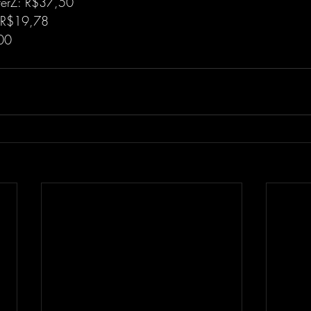
hterZ: R$37,50
: R$19,78
00