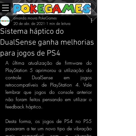
amanda.moura.PokeGames
20 de abr. de 2021
1 min de leitura
Sistema háptico do
DualSense ganha melhorias
para jogos de PS4
A última atualização de firmware do 
PlayStation 5 aprimorou a utilização do 
controle DualSense em jogos 
retrocompatíveis de PlayStation 4. Vale 
lembrar que jogos do console anterior 
não foram feitos pensando em utilizar o 
feedback háptico.
Desta forma, os jogos de PS4 no PS5 
passaram a ter um novo tipo de vibração 
mais compatível com a situação 