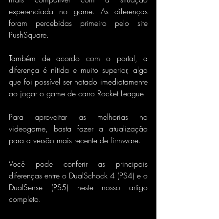
experenciada no game. As diferenças 
foram percebidas primeiro pelo site 
PushSquare.
Também de acordo com o portal, a 
diferença é nítida e muito superior, algo 
que foi possível ser notado imediatamente 
ao jogar o game de carro Rocket League.
Para aproveitar as melhorias no 
videogame, basta fazer a atualização 
para a versão mais recente de firmware.
Você pode conferir as principais 
diferenças entre o DualSchock 4 (PS4) e o 
DualSense (PS5) neste nosso artigo 
completo.