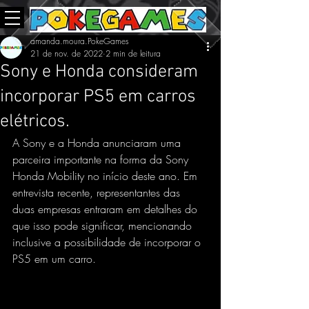
amanda.moura.PokeGames
21 de nov. de 2022
2 min de leitura
Sony e Honda consideram
incorporar PS5 em carros
elétricos.
A Sony e a Honda anunciaram uma 
parceira importante na forma da Sony 
Honda Mobility no início deste ano. Em 
entrevista recente, representantes das 
duas empresas entraram em detalhes do 
que isso pode significar, mencionando 
inclusive a possibilidade de incorporar o 
PS5 em um carro.