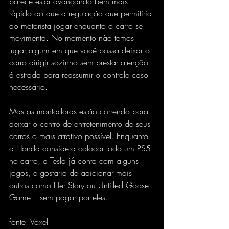
parece estar avançando bem mais 
rápido do que a regulação que permitiria 
ao motorista jogar enquanto o carro se 
movimenta. No momento não temos 
lugar algum em que você possa deixar o 
carro dirigir sozinho sem prestar atenção 
à estrada para reassumir o controle caso 
necessário.
Mas as montadoras estão correndo para 
deixar o centro de entretenimento de seus 
carros o mais atrativo possível. Enquanto 
a Honda considera colocar todo um PS5 
no carro, a Tesla já conta com alguns 
jogos, e gostaria de adicionar mais 
outros como Her Story ou Untitled Goose 
Game – sem pagar por eles.
fonte: Voxel