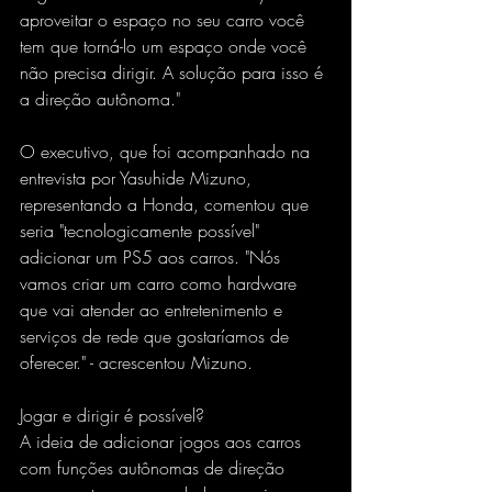
aproveitar o espaço no seu carro você 
tem que torná-lo um espaço onde você 
não precisa dirigir. A solução para isso é 
a direção autônoma."
O executivo, que foi acompanhado na 
entrevista por Yasuhide Mizuno, 
representando a Honda, comentou que 
seria "tecnologicamente possível" 
adicionar um PS5 aos carros. "Nós 
vamos criar um carro como hardware 
que vai atender ao entretenimento e 
serviços de rede que gostaríamos de 
oferecer." - acrescentou Mizuno.
Jogar e dirigir é possível?
A ideia de adicionar jogos aos carros 
com funções autônomas de direção 