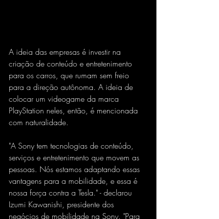
A ideia das empresas é investir na 
criação de conteúdo e entretenimento 
para os carros, que rumam sem freio 
para a direção autônoma. A ideia de 
colocar um videogame da marca 
PlayStation neles, então, é mencionada 
com naturalidade.
"A Sony tem tecnologias de conteúdo, 
serviços e entretenimento que movem as 
pessoas. Nós estamos adaptando essas 
vantagens para a mobilidade, e essa é 
nossa força contra a Tesla." - declarou 
Izumi Kawanishi, presidente dos 
negócios de mobilidade na Sony. "Para 