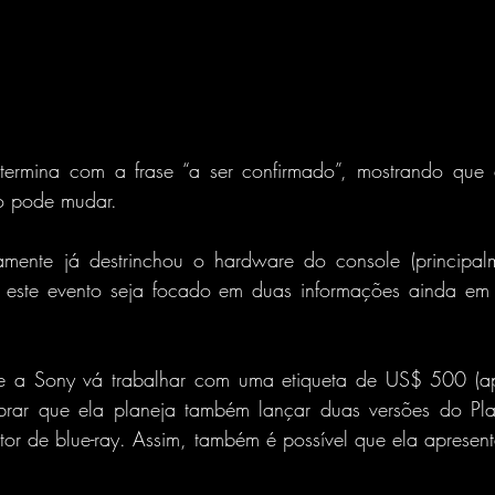
termina com a frase “a ser confirmado”, mostrando que 
o pode mudar.
ente já destrinchou o hardware do console (principalm
 este evento seja focado em duas informações ainda em 
.
 a Sony vá trabalhar com uma etiqueta de US$ 500 (ap
brar que ela planeja também lançar duas versões do Pla
tor de blue-ray. Assim, também é possível que ela apresent