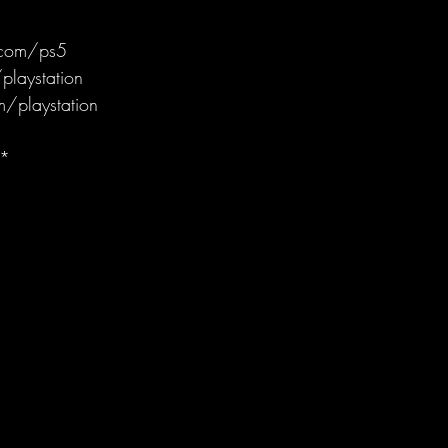
n.com/ps5
playstation
/playstation
*