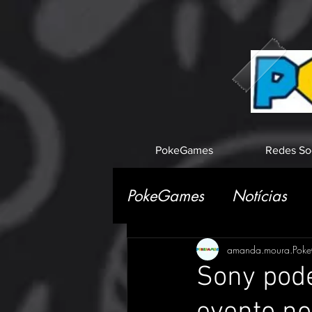
PokeGames
Redes So
PokeGames
Notícias
amanda.moura.Pok
Sony pode