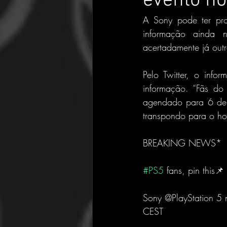
evento no
A Sony pode ter pro
informação ainda n
acertadamente já out
Pelo Twitter, o inf
informação. “Fãs do
agendado para 6 de 
transpondo para o hor
BREAKING NEWS*
#PS5
 fans, pin this📌
Sony @PlayStation 5 
CEST 