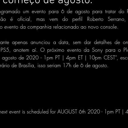
 começo de agosto.
gramado um evento para 6 de agosto para tratar do Pl
ão é oficial, mas vem do perfil Roberto Serrano, 
ro evento da companhia relacionado ao novo console.
ormante apenas anunciou a data, sem dar detalhes de on
 PS5, anotem aí. O próximo evento da Sony para o Play
agosto de 2020 - 1pm PT | 4pm ET | 10pm CEST”, escr
ário de Brasília, isso seriam 17h de 6 de agosto.
next event is scheduled for AUGUST 6th 2020 - 1pm PT |