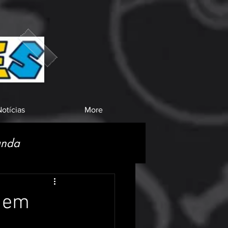
otícias
More
anda
5 em