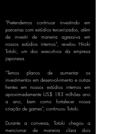
“Pretendemos continuar investindo em 
parcerias com estúdios terceirizados, além 
de investir de maneira agressiva em 
nossos estúdios internos”, revelou Hiroki 
Totoki, um dos executivos da empresa 
japonesa.
“Temos planos de aumentar os 
investimentos em desenvolvimento e outras 
frentes em nossos estúdios internos em 
aproximadamente US$ 183 milhões ano 
a ano, bem como fortalecer nossa 
criação de games”, continuou Totoki.
Durante a conversa, Totoki chegou a 
mencionar de maneira clara dois 