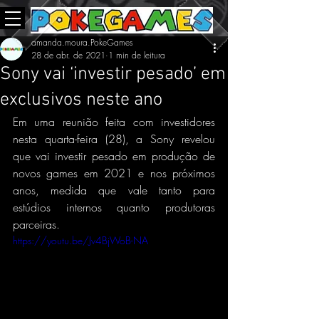
amanda.moura.PokeGames
28 de abr. de 2021
1 min de leitura
Sony vai ‘investir pesado’ em
exclusivos neste ano
Em uma reunião feita com investidores 
nesta quarta-feira (28), a Sony revelou 
que vai investir pesado em produção de 
novos games em 2021 e nos próximos 
anos, medida que vale tanto para 
estúdios internos quanto produtoras 
parceiras.
https://youtu.be/Jv4BjWoB-NA