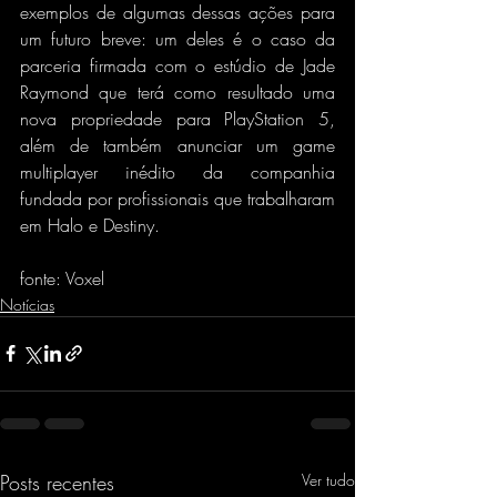
exemplos de algumas dessas ações para 
um futuro breve: um deles é o caso da 
parceria firmada com o estúdio de Jade 
Raymond que terá como resultado uma 
nova propriedade para PlayStation 5, 
além de também anunciar um game 
multiplayer inédito da companhia 
fundada por profissionais que trabalharam 
em Halo e Destiny.
fonte: Voxel
Notícias
Posts recentes
Ver tudo