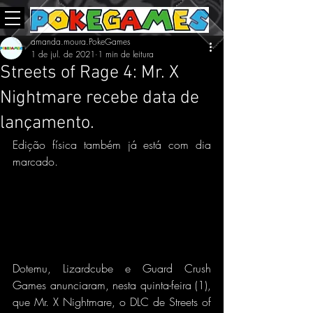
amanda.moura.PokeGames
1 de jul. de 2021
1 min de leitura
Streets of Rage 4: Mr. X
Nightmare recebe data de
lançamento.
Edição física também já está com dia 
marcado.
Dotemu, Lizardcube e Guard Crush 
Games anunciaram, nesta quinta-feira (1), 
que Mr. X Nightmare, o DLC de Streets of 