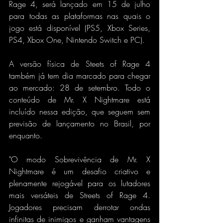
Rage 4, será lançado em 15 de julho 
para todas as plataformas nas quais o 
jogo está disponível (PS5, Xbox Series, 
PS4, Xbox One, Nintendo Switch e PC).
A versão física de Steets of Rage 4 
também já tem dia marcado para chegar 
ao mercado: 28 de setembro. Todo o 
conteúdo de Mr. X Nightmare está 
incluído nessa edição, que seguem sem 
previsão de lançamento no Brasil, por 
enquanto.
"O modo Sobrevivência de Mr. X 
Nightmare é um desafio criativo e 
plenamente rejogável para os lutadores 
mais versáteis de Streets of Rage 4. 
Jogadores precisam derrotar ondas 
infinitas de inimigos e ganham vantagens 