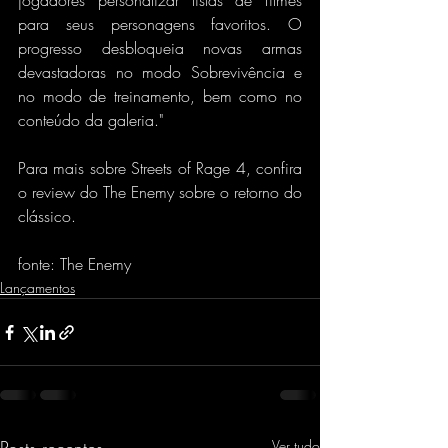
jogadores personalizar listas de filmes 
para seus personagens favoritos. O 
progresso desbloqueia novas armas 
devastadoras no modo Sobrevivência e 
no modo de treinamento, bem como no 
conteúdo da galeria."
Para mais sobre Streets of Rage 4, confira 
o review do The Enemy sobre o retorno do 
clássico.
fonte: The Enemy
Lançamentos
Ver tudo