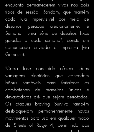
enquanto permanecerem vivos nos dois 
tipos de sessão: Random, que mantém 
cada luta imprevisível por meio de 
desafios gerados aleatoriamente, e 
Semanal, uma série de desafios fixos 
gerados a cada semana", consta em 
comunicado enviado à imprensa (via 
Gematsu).
"Cada fase concluída oferece duas 
vantagens aleatórias que concedem 
bônus somáveis ​​para fortalecer os 
combatentes de maneiras únicas e 
devastadoras até que sejam derrotados. 
Os ataques Braving Survival também 
desbloqueiam permanentemente novos 
movimentos para uso em qualquer modo 
de Streets of Rage 4, permitindo aos 