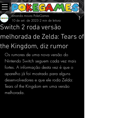
amanda.moura.PokeGames
10 de set. de 2023
2 min de leitura
Switch 2 roda versão
melhorada de Zelda: Tears of
the Kingdom, diz rumor
Os rumores de uma nova versão do 
Nintendo Switch seguem cada vez mais 
fortes. A informação desta vez é que o 
aparelho já foi mostrado para alguns 
desenvolvedores e que ele roda Zelda: 
Tears of the Kingdom em uma versão 
melhorada.