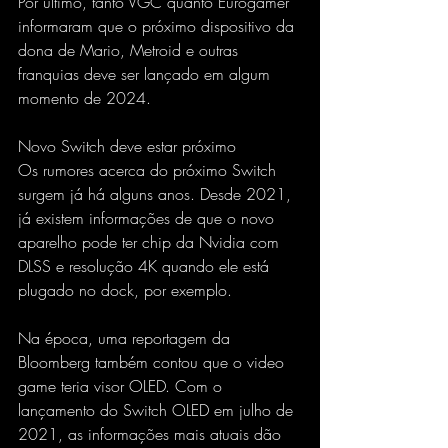
Por último, tanto VGC quanto Eurogamer 
informaram que o próximo dispositivo da 
dona de Mario, Metroid e outras 
franquias deve ser lançado em algum 
momento de 2024.
Novo Switch deve estar próximo
Os rumores acerca do próximo Switch 
surgem já há alguns anos. Desde 2021, 
já existem informações de que o novo 
aparelho pode ter chip da Nvidia com 
DLSS e resolução 4K quando ele está 
plugado no dock, por exemplo.
Na época, uma reportagem da 
Bloomberg também contou que o video 
game teria visor OLED. Com o 
lançamento do Switch OLED em julho de 
2021, as informações mais atuais dão 