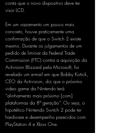
conta que o novo dispositivo deve ter 
visor LCD.
Em um vazamento um pouco mais 
concreto, houve praticamente uma 
confirmação de que o Switch 2 existe 
mesmo. Durante os julgamentos de um 
pedido de liminar da Federal Trade 
Commission (FTC) contra a aquisição da 
Activision Blizzard pela Microsoft, foi 
revelado um e-mail em que Bobby Kotick, 
CEO da Activision, diz que o próximo 
video game da Nintendo terá 
“alinhamento mais próximo [com] 
plataformas da 8ª geração”. Ou seja, o 
hipotético Nintendo Switch 2 pode ter 
hardware e desempenho parecidos com 
PlayStation 4 e Xbox One.