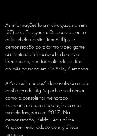
As informações foram divulgadas ontem 
(07) pelo Eurogamer. De acordo com o 
editor-chefe do site, Tom Phillips, a 
demonstração do próximo video game 
da Nintendo foi realizada durante a 
Gamescom, que foi realizada no final 
do mês passado em Colônia, Alemanha.
A “portas fechadas”, desenvolvedores de 
confiança da Big N puderam observar 
como o console foi melhorado 
tecnicamente na comparação com o 
modelo lançado em 2017. Na 
demonstração, Zelda: Tears of the 
Kingdom teria rodado com gráficos 
melhores.