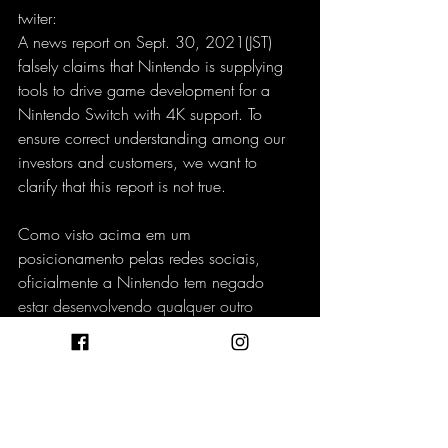
twiter:
A news report on Sept. 30, 2021(JST) 
falsely claims that Nintendo is supplying 
tools to drive game development for a 
Nintendo Switch with 4K support. To 
ensure correct understanding among our 
investors and customers, we want to 
clarify that this report is not true. 
Como visto acima em um 
posicionamento pelas redes sociais, 
oficialmente a Nintendo tem negado 
estar desenvolvendo qualquer outro 
console.
fonte: Voxel