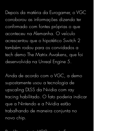
Depois da matéria da Eurogamer, o VGC 
corroborou as informações dizendo ter 
confirmado com fontes próprias o que 
aconteceu na Alemanha. O veículo 
acrescentou que o hipotético Switch 2 
também rodou para os convidados a 
tech demo The Matrix Awakens, que foi 
desenvolvida na Unreal Engine 5.
Ainda de acordo com o VGC, a demo 
supostamente usou a tecnologia de 
upscaling DLSS da Nvidia com ray 
tracing habilitado. O fato poderia indicar 
que a Nintendo e a Nvidia estão 
trabalhando de maneira conjunta no 
novo chip.