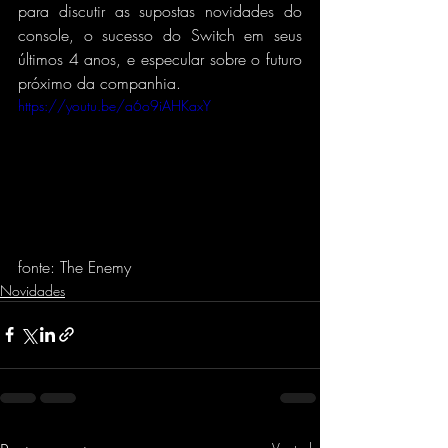
para discutir as supostas novidades do 
console, o sucesso do Switch em seus 
últimos 4 anos, e especular sobre o futuro 
próximo da companhia.
https://youtu.be/a6o9iAHKaxY
fonte: The Enemy
Novidades