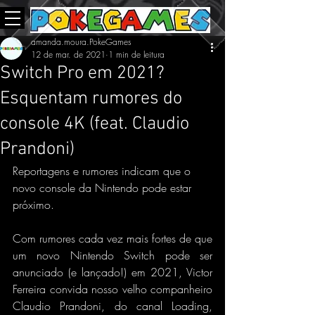
amanda.moura.PokeGames
12 de mar. de 2021
1 min de leitura
Switch Pro em 2021?
Esquentam rumores do
console 4K (feat. Claudio
Prandoni)
Reportagens e rumores indicam que o 
novo console da Nintendo pode estar 
próximo.
Com rumores cada vez mais fortes de que 
um novo Nintendo Switch pode ser 
anunciado (e lançado!) em 2021, Victor 
Ferreira convida nosso velho companheiro 
Claudio Prandoni, do canal Loading, 