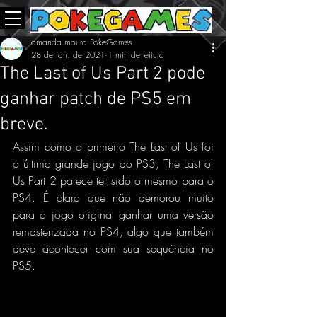
amanda.moura.PokeGames
28 de jan. de 2021
1 min de leitura
The Last of Us Part 2 pode
ganhar patch de PS5 em
breve.
Assim como o primeiro The Last of Us foi 
o último grande jogo do PS3, The Last of 
Us Part 2 parece ter sido o mesmo para o 
PS4. É claro que não demorou muito 
para o jogo original ganhar uma versão 
remasterizada no PS4, algo que também 
deve acontecer com sua sequência no 
PS5.