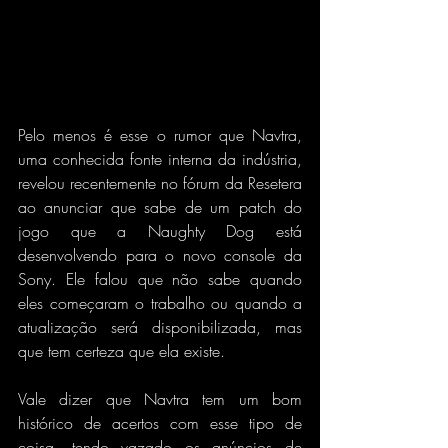
Pelo menos é esse o rumor que Navtra, 
uma conhecida fonte interna da indústria, 
revelou recentemente no fórum da Resetera 
ao anunciar que sabe de um patch do 
jogo que a Naughty Dog está 
desenvolvendo para o novo console da 
Sony. Ele falou que não sabe quando 
eles começaram o trabalho ou quando a 
atualização será disponibilizada, mas 
que tem certeza que ela existe.
Vale dizer que Navtra tem um bom 
histórico de acertos com esse tipo de 
coisa, tendo vazado os anúncios de 