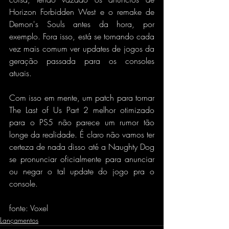
Horizon Forbidden West e o remake de 
Demon's Souls antes da hora, por 
exemplo. Fora isso, está se tornando cada 
vez mais comum ver updates de jogos da 
geração passada para os consoles 
atuais.
Com isso em mente, um patch para tornar 
The Last of Us Part 2 melhor otimizado 
para o PS5 não parece um rumor tão 
longe da realidade. É claro não vamos ter 
certeza de nada disso até a Naughty Dog 
se pronunciar oficialmente para anunciar 
ou negar o tal update do jogo pra o 
console.
fonte: Voxel
Lançamentos