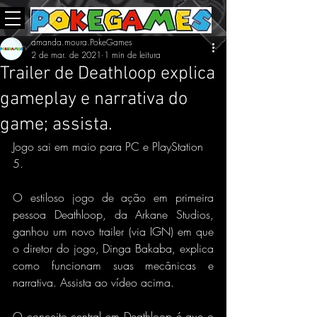
amanda.moura.PokeGames
2 de mar. de 2021
1 min de leitura
Trailer de Deathloop explica
gameplay e narrativa do
game; assista.
Jogo sai em maio para PC e PlayStation 
5.
O estiloso jogo de ação em primeira 
pessoa Deathloop, da Arkane Studios, 
ganhou um novo trailer (via IGN) em que 
o diretor do jogo, Dinga Bakaba, explica 
como funcionam suas mecânicas e 
narrativa. Assista ao vídeo acima.
O conceito central em Deathloop é que o 