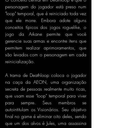
personagem do jogador está preso num 
"loop" temporal, que é reiniciado toda vez 
que ele morre. Embora adote alguns 
conceitos típicos dos jogos roguelike, o 
jogo da Arkane permite que você 
gerencie suas armas e encontre itens que 
permitem realizar aprimoramentos, que 
são levados com o personagem em cada 
reinicialização.
A trama de Deathloop coloca o jogador 
na caça da AEON, uma organização 
secreta de pessoas realmente muito ricas, 
que usam esse "loop" temporal para viver 
para sempre. Seus membros se 
autointitulam os Visionários. Seu objetivo 
final no game é eliminar oito deles, sendo 
que um dos alvos é Jules, uma assassina 