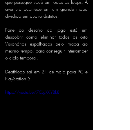
que persegue você em todos os loops. A 
aventura acontece em um grande mapa 
dividido em quatro distritos.
Parte do desafio do jogo está em 
descobrir como eliminar todos os oito 
Visionários espalhados pelo mapa ao 
mesmo tempo, para conseguir interromper 
o ciclo temporal.
Deathloop sai em 21 de maio para PC e 
PlayStation 5.
https://youtu.be/7CLgXXlYBk8