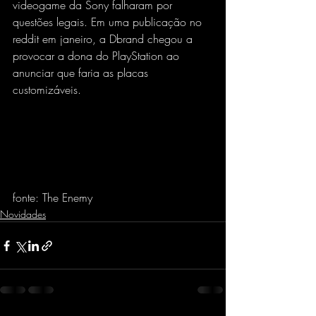
videogame da Sony falharam por 
questões legais. Em uma publicação no 
reddit em janeiro, a Dbrand chegou a 
provocar a dona do PlayStation ao 
anunciar que faria as placas 
customizáveis.
fonte: The Enemy
Novidades