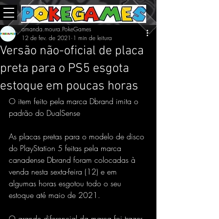
amanda.moura.PokeGames
12 de fev. de 2021
1 min de leitura
Versão não-oficial de placa
preta para o PS5 esgota
estoque em poucas horas
O item feito pela marca Dbrand imita o 
padrão do DualSense
As placas pretas para o modelo de disco 
do PlayStation 5 feitas pela marca 
canadense Dbrand foram colocadas à 
venda nesta sexta-feira (12) e em 
algumas horas esgotou todo o seu 
estoque até maio de 2021.
O grande diferencial da marca foi trazer 