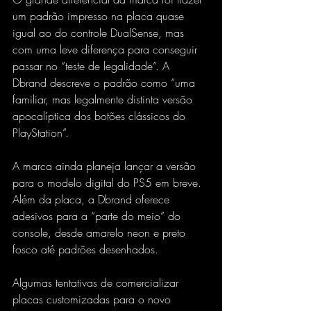
um padrão impresso na placa quase 
igual ao do controle DualSense, mas 
com uma leve diferença para conseguir 
passar no “teste de legalidade”. A 
Dbrand descreve o padrão como “uma 
familiar, mas legalmente distinta versão 
apocalíptica dos botões clássicos do 
PlayStation”.
A marca ainda planeja lançar a versão 
para o modelo digital do PS5 em breve. 
Além da placa, a Dbrand oferece 
adesivos para a “parte do meio” do 
console, desde amarelo neon e preto 
fosco até padrões desenhados.
Algumas tentativas de comercializar 
placas customizadas para o novo 