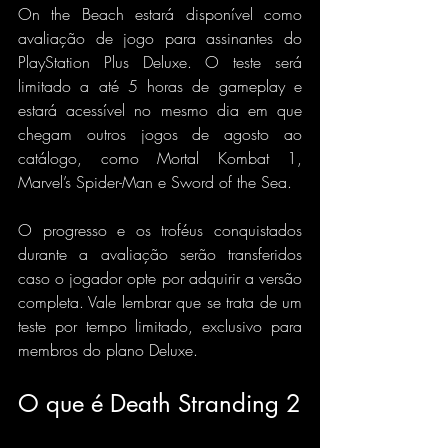
On the Beach estará disponível como 
avaliação de jogo para assinantes do 
PlayStation Plus Deluxe. O teste será 
limitado a até 5 horas de gameplay e 
estará acessível no mesmo dia em que 
chegam outros jogos de agosto ao 
catálogo, como Mortal Kombat 1, 
Marvel’s Spider-Man e Sword of the Sea.
O progresso e os troféus conquistados 
durante a avaliação serão transferidos 
caso o jogador opte por adquirir a versão 
completa. Vale lembrar que se trata de um 
teste por tempo limitado, exclusivo para 
membros do plano Deluxe.
O que é Death Stranding 2