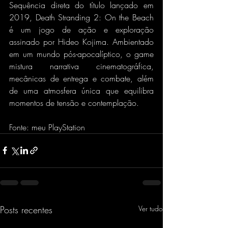
Sequência direta do título lançado em 
2019, Death Stranding 2: On the Beach 
é um jogo de ação e exploração 
assinado por Hideo Kojima. Ambientado 
em um mundo pós-apocalíptico, o game 
mistura narrativa cinematográfica, 
mecânicas de entrega e combate, além 
de uma atmosfera única que equilibra 
momentos de tensão e contemplação.
Fonte: meu PlayStation 
Posts recentes
Ver tudo