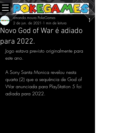
amanda.moura.PokeGames
2 de jun. de 2021
1 min de leitura
Novo God of War é adiado
para 2022.
Jogo estava previsto originalmente para 
este ano.
A Sony Santa Monica revelou nesta 
quarta (2) que a sequência de God of 
War anunciada para PlayStation 5 foi 
adiada para 2022.